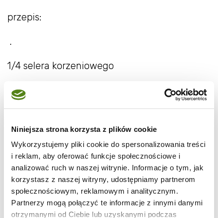
przepis:
.
1/4 selera korzeniowego
1 kiwi
1 pomarańcza
Niniejsza strona korzysta z plików cookie
listki melisy
Wykorzystujemy pliki cookie do spersonalizowania treści
i reklam, aby oferować funkcje społecznościowe i
Seler obrać, pokroić na plastry grubości 1 cm.
analizować ruch w naszej witrynie. Informacje o tym, jak
Ugotować na parze. Ostudzić i pokroić w
korzystasz z naszej witryny, udostępniamy partnerom
kostkę.
społecznościowym, reklamowym i analitycznym.
Partnerzy mogą połączyć te informacje z innymi danymi
otrzymanymi od Ciebie lub uzyskanymi podczas
Kiwi obrać, pokroić.