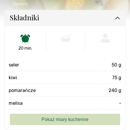
Składniki
20 min.
-
-
seler
50 g
kiwi
75 g
pomarańcze
240 g
melisa
-