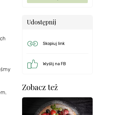
Udostępnij
ich
Skopiuj link
Wyślij na FB
liśmy
Zobacz też
em.