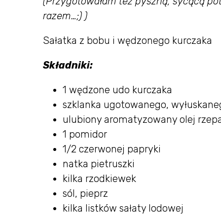
(Przygotowałam też pyszną, sycącą pot
razem…;) )
Sałatka z bobu i wędzonego kurczaka
Składniki:
1 wędzone udo kurczaka
szklanka ugotowanego, wyłuskane
ulubiony aromatyzowany olej rze
1 pomidor
1/2 czerwonej papryki
natka pietruszki
kilka rzodkiewek
sól, pieprz
kilka listków sałaty lodowej