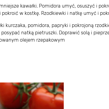
a mniejsze kawałki. Pomidora umyć, osuszyć i pokr
 pokroić w kostkę. Rzodkiewki i natkę umyć i pokr
łki kurczaka, pomidora, papryki i pokrojoną rzodk
posypać natką pietruszki. Doprawić solą i piepr
yzowanym olejem rzepakowym