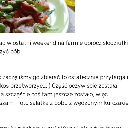
ać w ostatni weekend na farmie oprócz słodziutk
czyć bób
k zaczęliśmy go zbierać to ostatecznie przytarga
akoś przetworzyć….;) Część oczywiście została
a szczęście coś tam jeszcze zostało, więc
szam – oto sałatka z bobu z wędzonym kurczaki