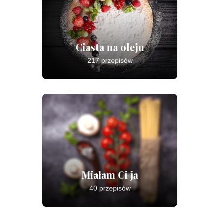
Ciasta na oleju
217 przepisów
Miałam Ci ja
40 przepisów