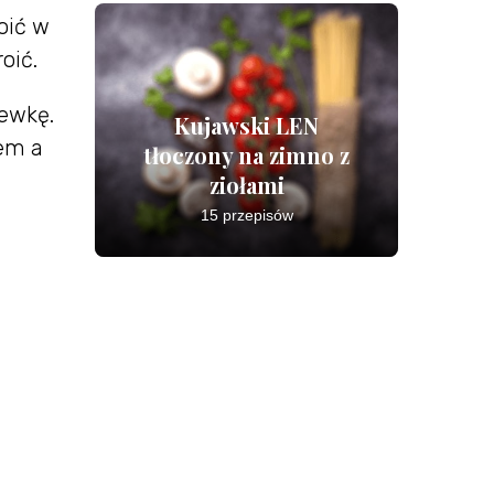
oić w
oić.
iewkę.
Kujawski LEN
zem a
tłoczony na zimno z
ziołami
15 przepisów