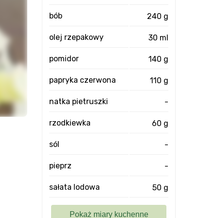
bób
240 g
olej rzepakowy
30 ml
pomidor
140 g
papryka czerwona
110 g
natka pietruszki
-
rzodkiewka
60 g
sól
-
pieprz
-
sałata lodowa
50 g