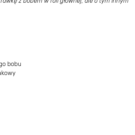
rawkę z bobem w roli głównej, ale o tym innym
go bobu
pakowy