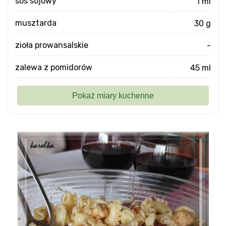
sos sojowy
1 ml
musztarda
30 g
zioła prowansalskie
-
zalewa z pomidorów
45 ml