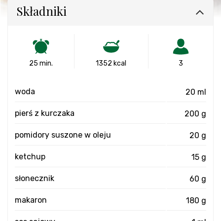
Składniki
25 min.
1352 kcal
3
woda
20 ml
pierś z kurczaka
200 g
pomidory suszone w oleju
20 g
ketchup
15 g
słonecznik
60 g
makaron
180 g