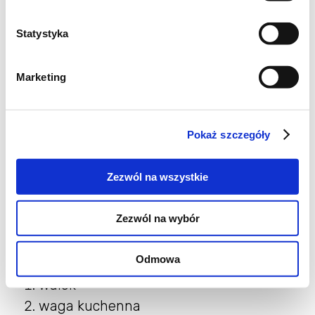
Składniki na pomidorowy
podpłomyk:
Statystyka
oliwa - 1 łyżka
Marketing
ziaren słonecznika - 50 g
soku pomidorowego - 250 ml
Pokaż szczegóły
suszonej bazylii - 1 łyżeczki
mąka pszenna chlebowa - 300 g
Zezwól na wszystkie
sól - 5 g
Zezwól na wybór
Potrzebne narzędzia:
Odmowa
wałek
waga kuchenna