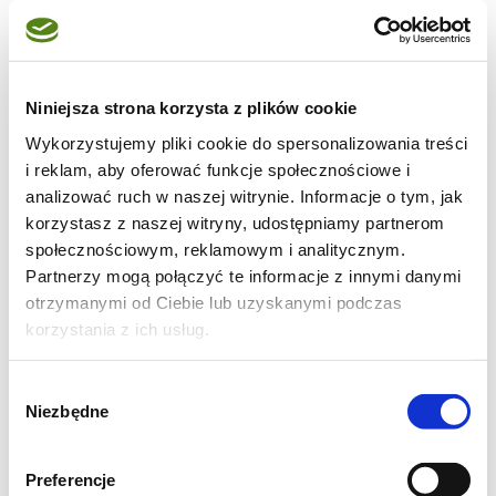
domową wersję chrupkiego pieczywa
z dodatkiem suszonych pomidorów oraz
ziaren. A dla wielbicieli podpłomyków świetny
Niniejsza strona korzysta z plików cookie
będzie przepis na szybkie podpłomyki.
Wykorzystujemy pliki cookie do spersonalizowania treści
i reklam, aby oferować funkcje społecznościowe i
analizować ruch w naszej witrynie. Informacje o tym, jak
korzystasz z naszej witryny, udostępniamy partnerom
społecznościowym, reklamowym i analitycznym.
Partnerzy mogą połączyć te informacje z innymi danymi
otrzymanymi od Ciebie lub uzyskanymi podczas
korzystania z ich usług.
Czas całkowity: 35 min.
Czas wyrastania: 5 min.
Wybór
Niezbędne
Czas wypieku: 5 min.
zgody
Preferencje