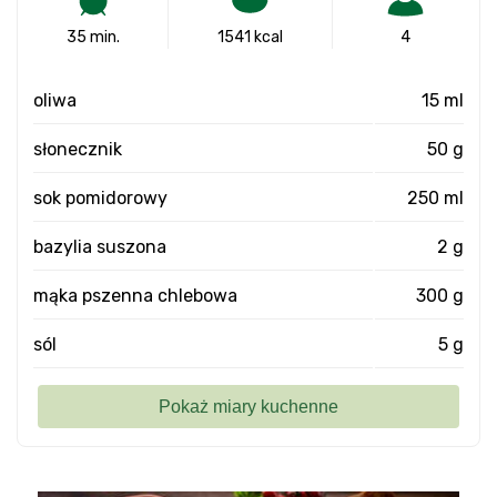
35 min.
1541 kcal
4
oliwa
15 ml
słonecznik
50 g
sok pomidorowy
250 ml
bazylia suszona
2 g
mąka pszenna chlebowa
300 g
sól
5 g