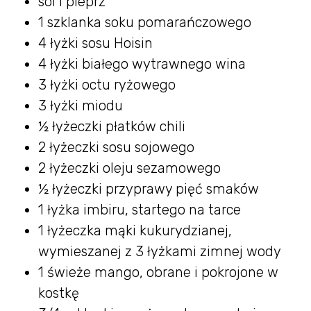
sól i pieprz
1 szklanka soku pomarańczowego
4 łyżki sosu Hoisin
4 łyżki białego wytrawnego wina
3 łyżki octu ryżowego
3 łyżki miodu
½ łyżeczki płatków chili
2 łyżeczki sosu sojowego
2 łyżeczki oleju sezamowego
½ łyżeczki przyprawy pięć smaków
1 łyżka imbiru, startego na tarce
1 łyżeczka mąki kukurydzianej,
wymieszanej z 3 łyżkami zimnej wody
1 świeże mango, obrane i pokrojone w
kostkę