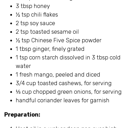
3 tbsp honey
½ tsp chili flakes
2 tsp soy sauce
2 tsp toasted sesame oil
½ tsp Chinese Five Spice powder
1 tbsp ginger, finely grated
1 tsp corn starch dissolved in 3 tbsp cold
water
1 fresh mango, peeled and diced
3/4 cup toasted cashews, for serving
⅓ cup chopped green onions, for serving
handful coriander leaves for garnish
Preparation: