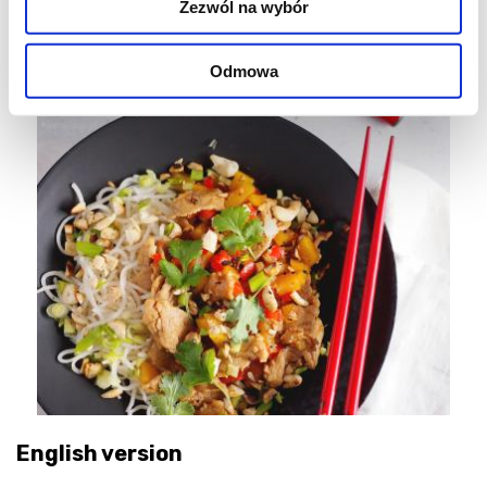
Zezwól na wybór
dymką i kolendrą.
Smacznego!
Odmowa
English version