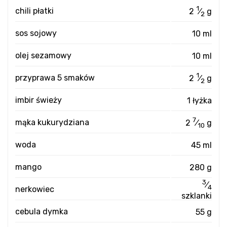
1
chili płatki
2
⁄
g
2
sos sojowy
10 ml
olej sezamowy
10 ml
1
przyprawa 5 smaków
2
⁄
g
2
imbir świeży
1 łyżka
7
mąka kukurydziana
2
⁄
g
10
woda
45 ml
mango
280 g
3
⁄
4
nerkowiec
szklanki
cebula dymka
55 g