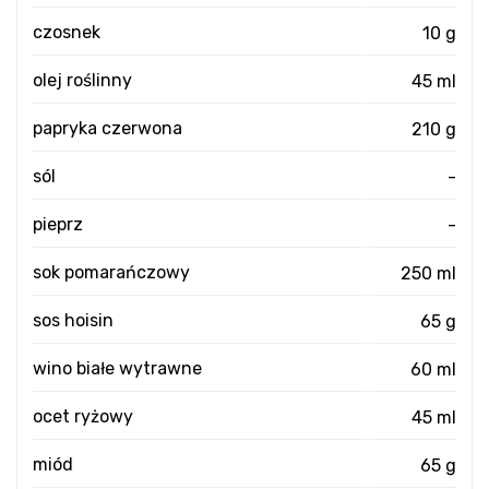
czosnek
10 g
olej roślinny
45 ml
papryka czerwona
210 g
sól
-
pieprz
-
sok pomarańczowy
250 ml
sos hoisin
65 g
wino białe wytrawne
60 ml
ocet ryżowy
45 ml
miód
65 g