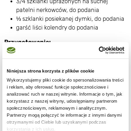
3/4 szklanki uprażonych na suchej
patelni nerkowców, do podania
⅓ szklanki posiekanej dymki, do podania
garść liści kolendry do podania
Przygotowanie:
W dużej i głębokiej patelni lub woku
rozgrzej na dużym ogniu olej, dodaj i
Niniejsza strona korzysta z plików cookie
wieprzowinę, dopraw solą i pieprzem i
Wykorzystujemy pliki cookie do spersonalizowania treści
smaż, mieszając, przez około minutę.
i reklam, aby oferować funkcje społecznościowe i
Dodaj paprykę i smaż przez kolejne 30
analizować ruch w naszej witrynie. Informacje o tym, jak
sekund, po czym wyjmij zawartość z
korzystasz z naszej witryny, udostępniamy partnerom
społecznościowym, reklamowym i analitycznym.
patelni na talerz i odstaw.
Partnerzy mogą połączyć te informacje z innymi danymi
Do tej samej patelni wlej sok
otrzymanymi od Ciebie lub uzyskanymi podczas
pomarańczowy i gotuj, aż połowa
korzystania z ich usług.