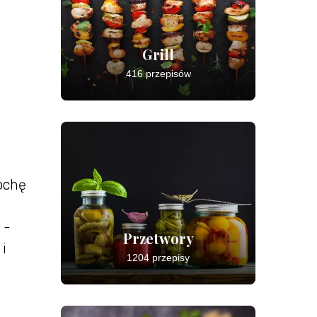
Grill
416 przepisów
ochę
 -
Przetwory
i
1204 przepisy