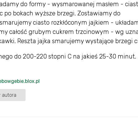
ładamy do formy - wysmarowanej masłem - cias
ąc po bokach wyższe brzegi. Zostawiamy do
 smarujemy ciasto rozkłóconym jajkiem - układa
jemy całość grubym cukrem trzcinowym - wg uzna
skawki. Reszta jajka smarujemy wystające brzegi c
ego do 200-220 stopni C na jakieś 25-30 minut.
iebowgebie.blox.pl
 autora