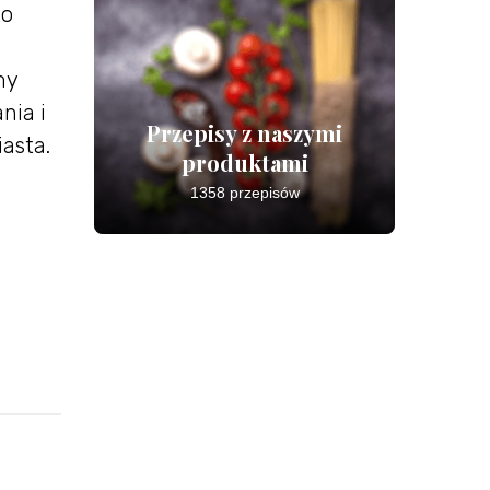
to
my
nia i
Przepisy z naszymi
iasta.
produktami
1358 przepisów