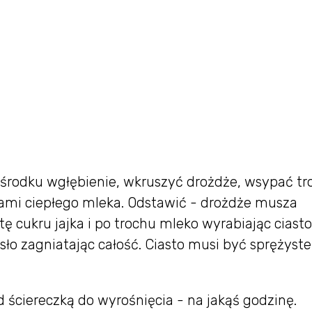
 środku wgłębienie, wkruszyć drożdże, wsypać tr
yżkami ciepłego mleka. Odstawić - drożdże musza
ę cukru jajka i po trochu mleko wyrabiając ciasto
ło zagniatając całość. Ciasto musi być sprężyste 
 ściereczką do wyrośnięcia - na jakąś godzinę.