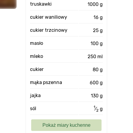
truskawki
1000 g
cukier waniliowy
16 g
cukier trzcinowy
25 g
masło
100 g
mleko
250 ml
cukier
80 g
mąka pszenna
600 g
jajka
130 g
1
sól
⁄
g
2