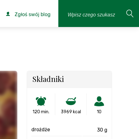
Zgłoś swój blog
Składniki
120 min.
3969 kcal
10
drożdże
30 g