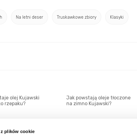
h
Na letni deser
Truskawkowe zbiory
Klasyki
aje olej Kujawski
Jak powstają oleje tłoczone
go rzepaku?
na zimno Kujawski?
 z plików cookie