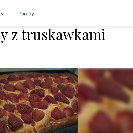
zy
Porady
y z truskawkami