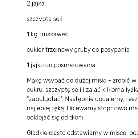
2 jajka
szczypta soli
1 kg truskawek
cukier trzcinowy gruby do posypania
1 jajko do posmarowania
Mąkę wsypać do dużej miski - zrobić w
cukru, szczyptę soli i zalać kilkoma ł
"zabulgotać". Następnie dodajemy, reszt
najlepiej ręką. Dolewamy stopniowo mas
odklejać się od dłoni.
Gładkie ciasto odstawiamy w misce, pod