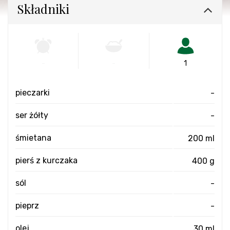
Składniki
-
-
1
pieczarki
-
ser żółty
-
śmietana
200 ml
pierś z kurczaka
400 g
sól
-
pieprz
-
olej
30 ml