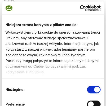
na 2 głodne osoby i naczynie żaroodporne o
szerokości jednej i pół piłki siatkowej i
Niniejsza strona korzysta z plików cookie
głębokości powiedzmy palca wskazującego:
Wykorzystujemy pliki cookie do spersonalizowania treści
i reklam, aby oferować funkcje społecznościowe i
- 2 podwójne piersi z kurczaka lub jedna
analizować ruch w naszej witrynie. Informacje o tym, jak
duża, wyrośnięta, filetujemy na cienkie
korzystasz z naszej witryny, udostępniamy partnerom
plastry,
społecznościowym, reklamowym i analitycznym.
Partnerzy mogą połączyć te informacje z innymi danymi
- 25 dag pieczarek szatkujemy na drobne
otrzymanymi od Ciebie lub uzyskanymi podczas
kawałki,
korzystania z ich usług.
- 20 dag żółtego sera ścieramy na tarce o
dużych oczkach,
Wybór
Niezbędne
- 1 cebula, nieduża, kroimy w talarki,
zgody
-200 ml kwaśnej śmietany (9 - 18%),
Preferencje
otwieramy opakowanie,