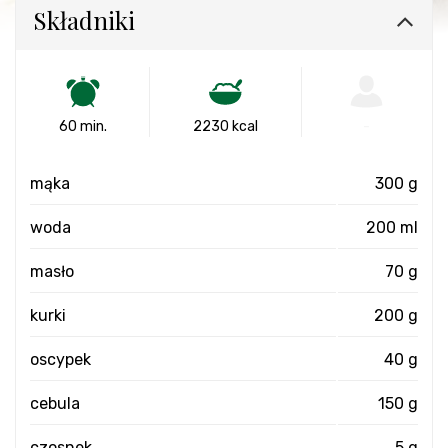
Składniki
60 min.
2230 kcal
-
mąka
300 g
woda
200 ml
masło
70 g
kurki
200 g
oscypek
40 g
cebula
150 g
czosnek
5 g