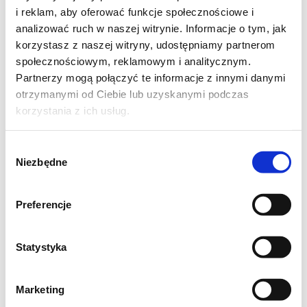
40g masła
i reklam, aby oferować funkcje społecznościowe i
sól, pieprz
analizować ruch w naszej witrynie. Informacje o tym, jak
korzystasz z naszej witryny, udostępniamy partnerom
społecznościowym, reklamowym i analitycznym.
Krem
Partnerzy mogą połączyć te informacje z innymi danymi
otrzymanymi od Ciebie lub uzyskanymi podczas
175g śmietany 12%
korzystania z ich usług.
3 łyżki natki pietruszki
1 łyżeczka oliwy
Wybór
sól, pieprz
Niezbędne
zgody
Preferencje
Ciasto pierogowe: mąkę przesiewamy, wodę
Statystyka
gotujemy. Do gorącej wody wrzucamy masło,
gdy się roztopi wlewamy powoli do mąki,
mieszając widelcem. Ciasto wyrabiamy przez
Marketing