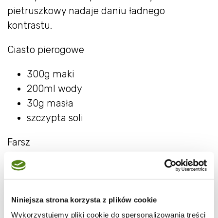
pietruszkowy nadaje daniu ładnego
kontrastu.
Ciasto pierogowe
300g maki
200ml wody
30g masła
szczypta soli
Farsz
200g kurek
40g oscypka
1 cebula
Niniejsza strona korzysta z plików cookie
1 ząbek czosnku
Wykorzystujemy pliki cookie do spersonalizowania treści