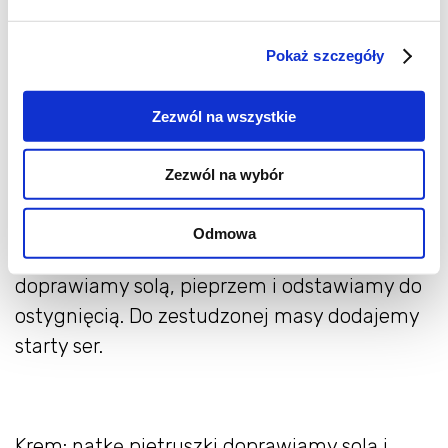
8 minut i odstawiamy przykryte wilgotną
ściereczką na pół godziny.
Pokaż szczegóły
Zezwól na wszystkie
Farsz: Cebulę siekamy drobno, kurki w drobną
kostkę. Na patelni roztapiamy masło i
Zezwól na wybór
dodajemy cebulę. Gdy cebula się zeszkli,
dodajemy wyciśnięty ząbek czosnku oraz
Odmowa
pokrojone kurki. Smażymy około 10 minut,
doprawiamy solą, pieprzem i odstawiamy do
ostygnięcią. Do zestudzonej masy dodajemy
starty ser.
Krem: natkę pietruszki doprawiamy solą i