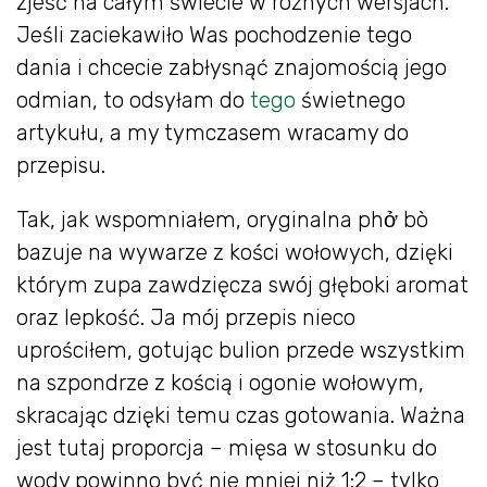
zjeść na całym świecie w różnych wersjach.
Jeśli zaciekawiło Was pochodzenie tego
dania i chcecie zabłysnąć znajomością jego
odmian, to odsyłam do
tego
świetnego
artykułu, a my tymczasem wracamy do
przepisu.
Tak, jak wspomniałem, oryginalna phở bò
bazuje na wywarze z kości wołowych, dzięki
którym zupa zawdzięcza swój głęboki aromat
oraz lepkość. Ja mój przepis nieco
uprościłem, gotując bulion przede wszystkim
na szpondrze z kością i ogonie wołowym,
skracając dzięki temu czas gotowania. Ważna
jest tutaj proporcja – mięsa w stosunku do
wody powinno być nie mniej niż 1:2 – tylko