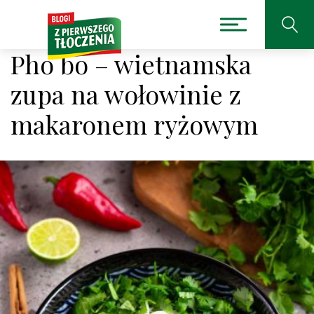
Pho bo – wietnamska
zupa na wołowinie z
makaronem ryżowym