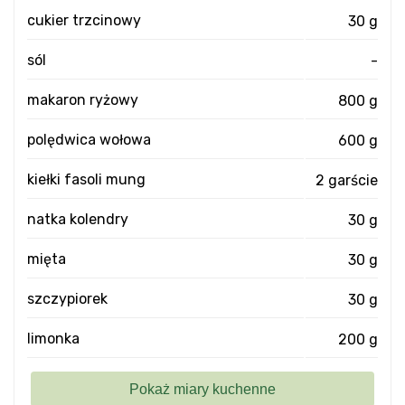
cukier trzcinowy
30 g
sól
-
makaron ryżowy
800 g
polędwica wołowa
600 g
kiełki fasoli mung
2 garście
natka kolendry
30 g
mięta
30 g
szczypiorek
30 g
limonka
200 g