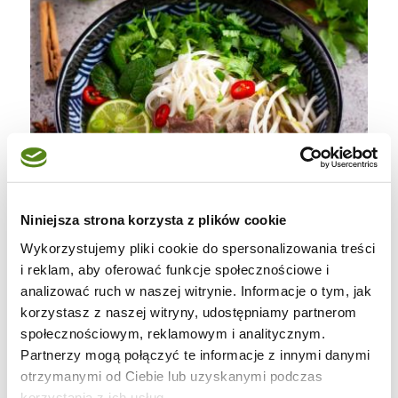
Niniejsza strona korzysta z plików cookie
Wykorzystujemy pliki cookie do spersonalizowania treści
i reklam, aby oferować funkcje społecznościowe i
analizować ruch w naszej witrynie. Informacje o tym, jak
korzystasz z naszej witryny, udostępniamy partnerom
społecznościowym, reklamowym i analitycznym.
Phở bò – wietnamska zupa na wołowinie z
Partnerzy mogą połączyć te informacje z innymi danymi
makaronem ryżowym
otrzymanymi od Ciebie lub uzyskanymi podczas
korzystania z ich usług.