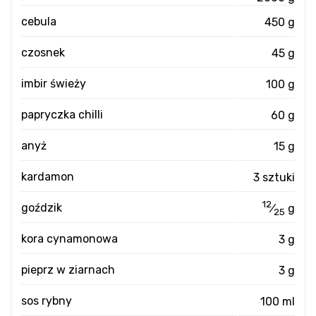
cebula
450 g
czosnek
45 g
imbir świeży
100 g
papryczka chilli
60 g
anyż
15 g
kardamon
3 sztuki
12
goździk
⁄
g
25
kora cynamonowa
3 g
pieprz w ziarnach
3 g
sos rybny
100 ml