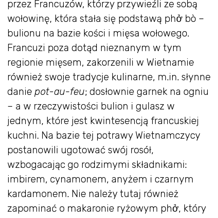
przez Francuzów, którzy przywieźli ze sobą
wołowinę, która stała się podstawą phở bò –
bulionu na bazie kości i mięsa wołowego.
Francuzi poza dotąd nieznanym w tym
regionie mięsem, zakorzenili w Wietnamie
również swoje tradycje kulinarne, m.in. słynne
danie
pot-au-feu
; dosłownie garnek na ogniu
– a w rzeczywistości bulion i gulasz w
jednym, które jest kwintesencją francuskiej
kuchni. Na bazie tej potrawy Wietnamczycy
postanowili ugotować swój rosół,
wzbogacając go rodzimymi składnikami:
imbirem, cynamonem, anyżem i czarnym
kardamonem. Nie należy tutaj również
zapominać o makaronie ryżowym phở, który