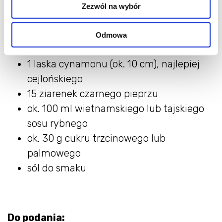
3 gwiazdki anyżu
Zezwól na wybór
3 ziarenka kardamonu (ja użyłem
zielonego, oryginalnie jest czarny)
Odmowa
6 goździków
1 laska cynamonu (ok. 10 cm), najlepiej
cejlońskiego
15 ziarenek czarnego pieprzu
ok. 100 ml wietnamskiego lub tajskiego
sosu rybnego
ok. 30 g cukru trzcinowego lub
palmowego
sól do smaku
Do podania: