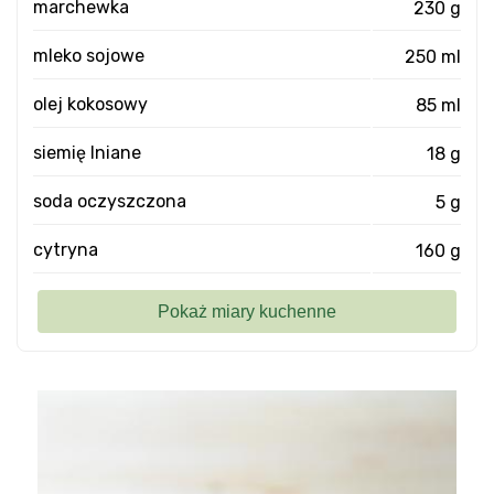
marchewka
230 g
mleko sojowe
250 ml
olej kokosowy
85 ml
siemię lniane
18 g
soda oczyszczona
5 g
cytryna
160 g