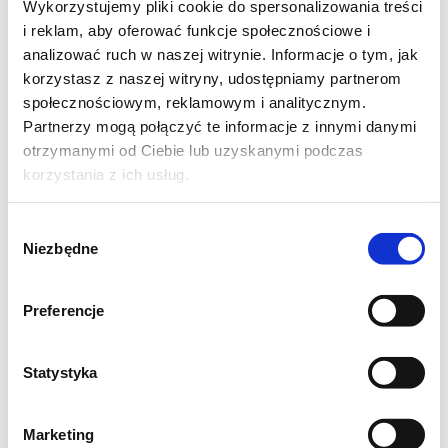
Wykorzystujemy pliki cookie do spersonalizowania treści
i reklam, aby oferować funkcje społecznościowe i
analizować ruch w naszej witrynie. Informacje o tym, jak
korzystasz z naszej witryny, udostępniamy partnerom
Są to moje pierwsze muffiny marchewkowe i
społecznościowym, reklamowym i analitycznym.
na pewno, jeszcze nie raz, je powtórzę.
Partnerzy mogą połączyć te informacje z innymi danymi
Delikatne i bardzo puszyste. Niestety nie
otrzymanymi od Ciebie lub uzyskanymi podczas
korzystania z ich usług.
mam ich zdjęcia w przekroju, ale naprawdę,
konsystencja środka tych babeczek jest
Wybór
wspaniała. Dodatek cytryny idealnie
Niezbędne
zgody
podkreśla subtelny smak marchewki. Myślę,
że te muffinki świetnie sprawdzą się jako
Preferencje
przekąska w szkole lub pracy. Moim zdaniem
są fantastyczne!
Statystyka
Pełnoziarniste cytrynowo - marchewkowe
Marketing