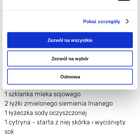
muffinki
(inspiracja:
Ervegan
)
Pokaż szczegóły
/9 muffinek/
Zezwól na wszystkie
2 szklanki mąki pszennej pełnoziarnistej
1/2 szklanki cukru trzcinowego
Zezwól na wybór
2 i 1/2 szklanki marchewki startej na tarce o
najgrubszych oczkach
Odmowa
1/3 szklanki roztopionego oleju kokosowego
1 szklanka mleka sojowego
2 łyżki zmielonego siemienia lnianego
1 łyżeczka sody oczyszczonej
1 cytryna - starta z niej skórka i wyciśnięty
sok