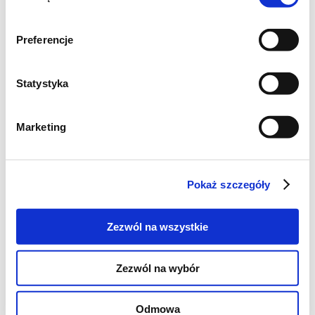
Preferencje
Statystyka
Marketing
Pokaż szczegóły
Kotlety z piersi lekko rozgnieść, obtoczyć w
jajku, bułce tartej i posiekanych orzechach
Zezwól na wszystkie
włoskich. Usmażyć na maśle. Równie fajnie
smakują z płatkami kukurydzianymi.
Zezwól na wybór
Odmowa
Autor