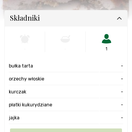
Składniki
-
-
1
bułka tarta
-
orzechy włoskie
-
kurczak
-
płatki kukurydziane
-
jajka
-