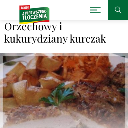
Orzechowy i
kukurydziany kurczak