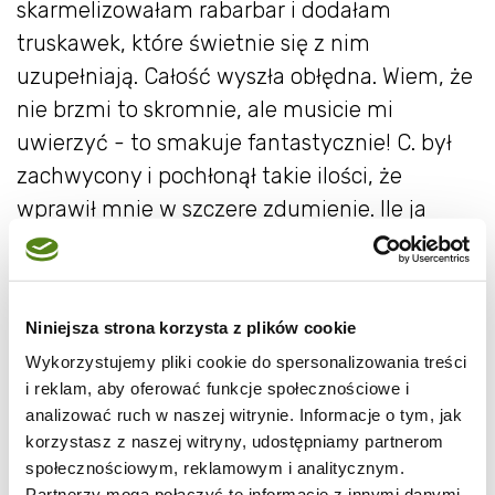
skarmelizowałam rabarbar i dodałam
truskawek, które świetnie się z nim
uzupełniają. Całość wyszła obłędna. Wiem, że
nie brzmi to skromnie, ale musicie mi
uwierzyć - to smakuje fantastycznie! C. był
zachwycony i pochłonął takie ilości, że
wprawił mnie w szczere zdumienie. Ile ja
zjadłam, nawet nie napiszę... Koniecznie
musicie spróbować - deser idealny na
pożegnanie rabarbaru i truskawek.
Niniejsza strona korzysta z plików cookie
Marshmallow Pavlova z rabarbarem i
Wykorzystujemy pliki cookie do spersonalizowania treści
truskawkami
i reklam, aby oferować funkcje społecznościowe i
analizować ruch w naszej witrynie. Informacje o tym, jak
korzystasz z naszej witryny, udostępniamy partnerom
społecznościowym, reklamowym i analitycznym.
Partnerzy mogą połączyć te informacje z innymi danymi