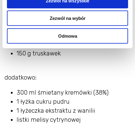
Zezwól na wszystkie
owoce:
Zezwól na wybór
350 g rabarbaru
100 g cukru
Odmowa
2 łyżki wody
150 g truskawek
dodatkowo:
300 ml śmietany kremówki (38%)
1 łyżka cukru pudru
1 łyżeczka ekstraktu z wanilii
listki melisy cytrynowej