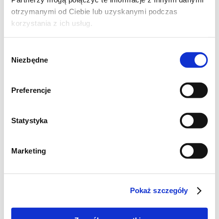
otrzymanymi od Ciebie lub uzyskanymi podczas
korzystania z ich usług.
Wybór
Niezbędne
zgody
Preferencje
Składniki: (na bezę 20-22 cm)
Statystyka
beza:
Marketing
4 białka
220 g cukru
1 łyżka mąki ziemniaczanej
Pokaż szczegóły
1 łyżeczka białego octu winnego