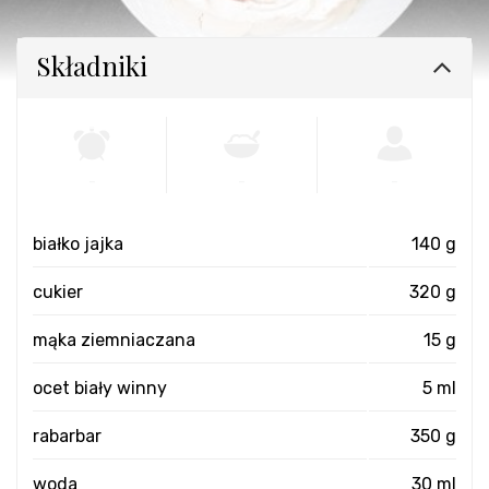
Składniki
-
-
-
białko jajka
140 g
cukier
320 g
mąka ziemniaczana
15 g
ocet biały winny
5 ml
rabarbar
350 g
woda
30 ml