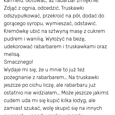
karmelu. Gotować, aż rabarbar zmięknie.
Zdjąć z ognia, odcedzić. Truskawki
odszypułkować, przekroić na pół, dodać do
gorącego syropu, wymieszać, odstawić.
Kremówkę ubić na sztwyną masę z cukrem
pudrem i wanilią. Wyłożyć na bezę,
udekorować rabarbarem i truskawkami oraz
melisą.
Smacznego!
Wydaje mi się, że u mnie to już też
pożegnanie z rabarbarem... Na truskawki
jeszcze po cichu liczę, ale rabarbaru już
ostatnio nie widziałam... Może jeszcze jakimś
cudem uda mi się kupić kilka łodyg, ale
zamiast szukać, wolę skupić się na innych