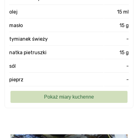
olej
15 ml
masło
15 g
tymianek świeży
-
natka pietruszki
15 g
sól
-
pieprz
-