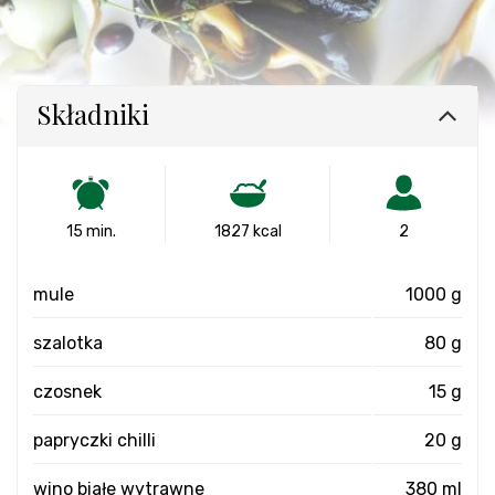
Składniki
15 min.
1827 kcal
2
mule
1000 g
szalotka
80 g
czosnek
15 g
papryczki chilli
20 g
wino białe wytrawne
380 ml