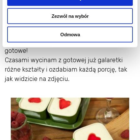
jeszcze około minuty.
Masę sernikową przelewam do formy lub
Zezwól na wybór
foremek i wkładam na 3 do 4 godzin do
lodówki. Kiedy serniczki stężeją, zalewam je
Odmowa
powoli chłodną galaretką, dekoruję owocami i
gotowe!
Czasami wycinam z gotowej już galaretki
różne kształty i ozdabiam każdą porcję, tak
jak widzicie na zdjęciu.