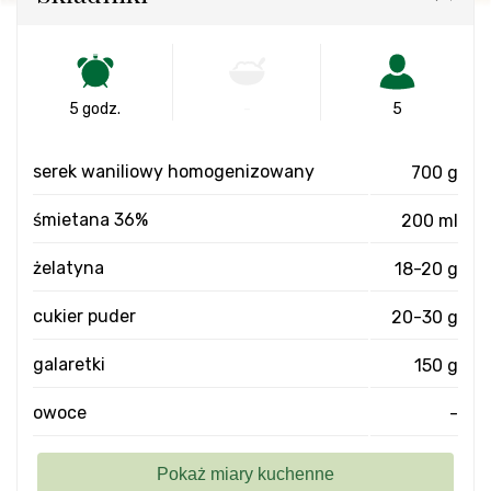
5 godz.
-
5
serek waniliowy homogenizowany
700 g
śmietana 36%
200 ml
żelatyna
18-20 g
cukier puder
20-30 g
galaretki
150 g
owoce
-