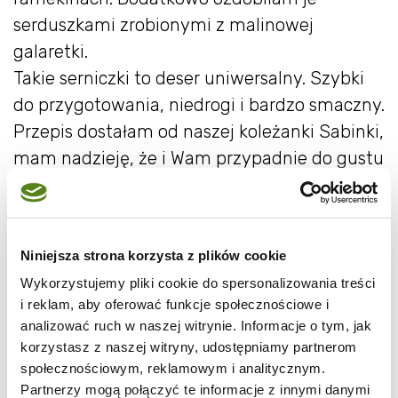
serduszkami zrobionymi z malinowej
galaretki.
Takie serniczki to deser uniwersalny. Szybki
do przygotowania, niedrogi i bardzo smaczny.
Przepis dostałam od naszej koleżanki Sabinki,
mam nadzieję, że i Wam przypadnie do gustu
Składniki
5 małych serków homogenizowanych o
Niniejsza strona korzysta z plików cookie
smaku waniliowym (po około 140 g
Wykorzystujemy pliki cookie do spersonalizowania treści
i reklam, aby oferować funkcje społecznościowe i
każdy)
analizować ruch w naszej witrynie. Informacje o tym, jak
200 ml mocno schłodzonej śmietany
korzystasz z naszej witryny, udostępniamy partnerom
kremówki 36%,
społecznościowym, reklamowym i analitycznym.
6-7 łyżeczek żelatyny rozpuszczonej w
Partnerzy mogą połączyć te informacje z innymi danymi