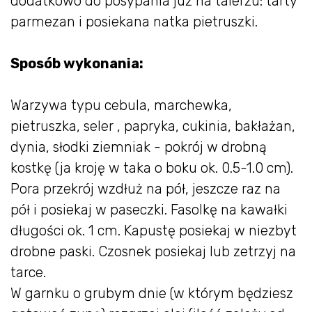
dodatkowo do posypania już na talerzu: tarty
parmezan i posiekana natka pietruszki.
Sposób wykonania:
Warzywa typu cebula, marchewka,
pietruszka, seler , papryka, cukinia, bakłażan,
dynia, słodki ziemniak - pokrój w drobną
kostkę (ja kroję w taka o boku ok. 0.5-1.0 cm).
Pora przekrój wzdłuż na pół, jeszcze raz na
pół i posiekaj w paseczki. Fasolkę na kawałki
długości ok. 1 cm. Kapustę posiekaj w niezbyt
drobne paski. Czosnek posiekaj lub zetrzyj na
tarce.
W garnku o grubym dnie (w którym będziesz