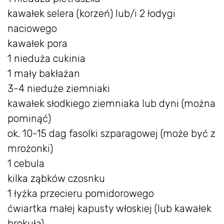
kawałek selera (korzeń) lub/i 2 łodygi
naciowego
kawałek pora
1 nieduża cukinia
1 mały bakłażan
3-4 nieduże ziemniaki
kawałek słodkiego ziemniaka lub dyni (można
pominąć)
ok. 10-15 dag fasolki szparagowej (może być z
mrożonki)
1 cebula
kilka ząbków czosnku
1 łyżka przecieru pomidorowego
ćwiartka małej kapusty włoskiej (lub kawałek
brokuła)