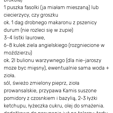
1 puszka fasolki (ja miałam mieszaną) lub
ciecierzycy, czy groszku
ok. 1 dag drobnego makaronu z pszenicy
durum (nie rozleci się w zupie)
3-4 listki laurowe,
6-8 kulek ziela angielskiego (rozgniecione w
moździerzu)
ok. 2l bulionu warzywnego (dla nie-jaroszy
moze byc mięsny), ewentualnie sama woda +
zioła.
sól, świeżo zmielony pieprz, zioła
prowansalskie, przypawa Kamis suszone
pomidory z czosnkiem i bazylią, 2-3 łyżki
ketchupu, łyżeczka cukru, olej do smażenia.