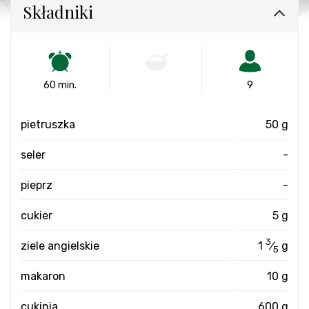
Składniki
60 min.
-
9
pietruszka
50 g
seler
-
pieprz
-
cukier
5 g
3
ziele angielskie
1
⁄
g
5
makaron
10 g
cukinia
600 g