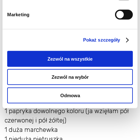
Marketing
Pokaż szczegóły
Zezwól na wszystkie
Składniki:
na mniej wiecej czterolitrowy garnek
Zezwól na wybór
1 mała puszka krojonych pomidorów bez
Odmowa
skorki
1 papryka dowolnego koloru (ja wzięłam pół
czerwonej i pół żółtej)
1 duża marchewka
1 nieduża pietruszka