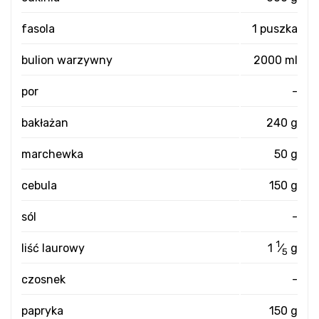
fasola
1 puszka
bulion warzywny
2000 ml
por
-
bakłażan
240 g
marchewka
50 g
cebula
150 g
sól
-
1
liść laurowy
1
⁄
g
5
czosnek
-
papryka
150 g