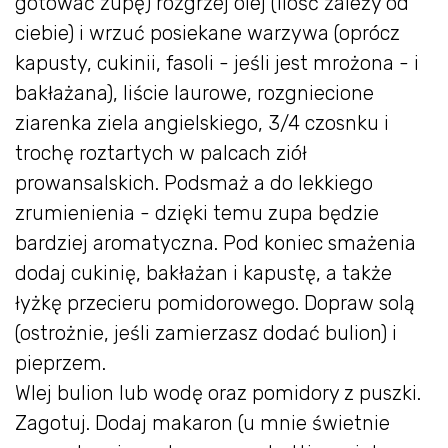
gotować zupę) rozgrzej olej (ilość zależy od
ciebie) i wrzuć posiekane warzywa (oprócz
kapusty, cukinii, fasoli - jeśli jest mrożona - i
bakłażana), liście laurowe, rozgniecione
ziarenka ziela angielskiego, 3/4 czosnku i
trochę roztartych w palcach ziół
prowansalskich. Podsmaż a do lekkiego
zrumienienia - dzięki temu zupa będzie
bardziej aromatyczna. Pod koniec smażenia
dodaj cukinię, bakłażan i kapustę, a także
łyżkę przecieru pomidorowego. Dopraw solą
(ostrożnie, jeśli zamierzasz dodać bulion) i
pieprzem.
Wlej bulion lub wodę oraz pomidory z puszki.
Zagotuj. Dodaj makaron (u mnie świetnie