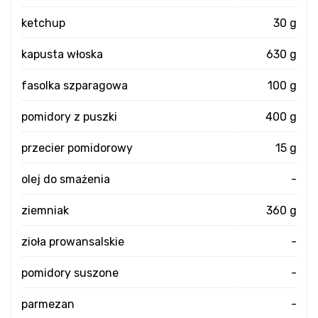
ketchup
30 g
kapusta włoska
630 g
fasolka szparagowa
100 g
pomidory z puszki
400 g
przecier pomidorowy
15 g
olej do smażenia
-
ziemniak
360 g
zioła prowansalskie
-
pomidory suszone
-
parmezan
-