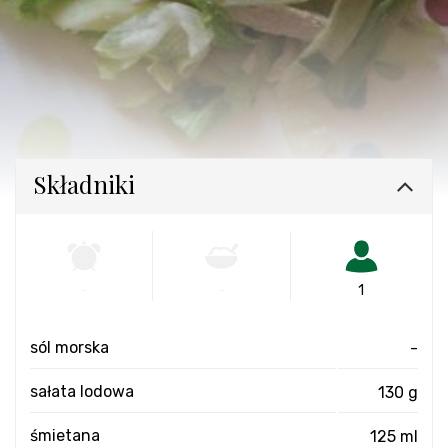
Składniki
-
-
1
sól morska
-
sałata lodowa
130 g
śmietana
125 ml