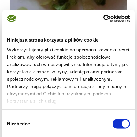
Niniejsza strona korzysta z plików cookie
Wykorzystujemy pliki cookie do spersonalizowania treści
Meksykańska sałatka
i reklam, aby oferować funkcje społecznościowe i
analizować ruch w naszej witrynie. Informacje o tym, jak
130 g sałaty lodowej
korzystasz z naszej witryny, udostępniamy partnerom
społecznościowym, reklamowym i analitycznym.
Partnerzy mogą połączyć te informacje z innymi danymi
2 jabłka Granny Smith
otrzymanymi od Ciebie lub uzyskanymi podczas
korzystania z ich usług.
2 dymki
300 g gotowanego w osolonej wodzie mięsa
Wybór
Niezbędne
zgody
kurczaka