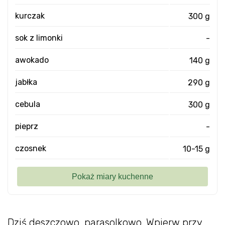
kurczak
300 g
sok z limonki
-
awokado
140 g
jabłka
290 g
cebula
300 g
pieprz
-
czosnek
10-15 g
Dziś deszczowo, parasolkowo. Wpierw przy