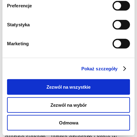
sos:
Preferencje
1 dojrzałe awokado, obrane
Statystyka
2-3 obrane ząbki czosnku
Marketing
świeżo zmielony czarny pieprz
sól morska
Pokaż szczegóły
125 ml śmietany 18%
Zezwól na wszystkie
sok z połowy limonki
Zezwól na wybór
Składniki sosu miksuję.
Odmowa
Sałatę kroję w paski, mięso tak samo. Dymkę
drobno siekam. Jabłka obieram i kroję w