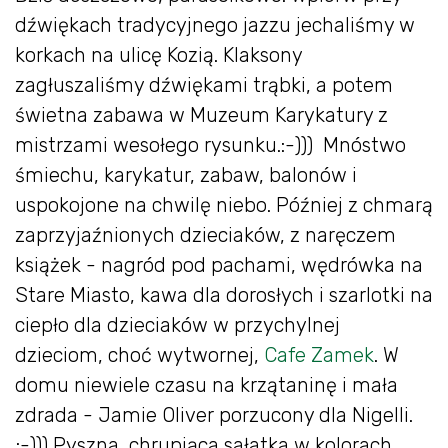
dźwiękach tradycyjnego jazzu jechaliśmy w
korkach na ulicę Kozią. Klaksony
zagłuszaliśmy dźwiękami trąbki, a potem
świetna zabawa w Muzeum Karykatury z
mistrzami wesołego rysunku.:-))) Mnóstwo
śmiechu, karykatur, zabaw, balonów i
uspokojone na chwilę niebo. Później z chmarą
zaprzyjaźnionych dzieciaków, z naręczem
książek - nagród pod pachami, wędrówka na
Stare Miasto, kawa dla dorosłych i szarlotki na
ciepło dla dzieciaków w przychylnej
dzieciom, choć wytwornej,
Cafe Zamek
. W
domu niewiele czasu na krzątaninę i mała
zdrada - Jamie Oliver porzucony dla Nigelli.
;-))) Pyszna, chrupiąca sałatka w kolorach