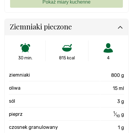
Ziemniaki pieczone
30 min.
815 kcal
4
ziemniaki
800 g
oliwa
15 ml
sól
3 g
1
pieprz
⁄
g
10
czosnek granulowany
1 g