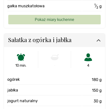
1
gałka muszkatołowa
⁄
g
2
Sałatka z ogórka i jabłka
10 min.
-
4
ogórek
180 g
jabłka
150 g
jogurt naturalny
30 g