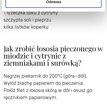
Odmowa
2 łyżki jogurtu naturalnego
1 łyżeczka soku z cytryny
szczypta soli i pieprzu
kilka listków koperku
Jak zrobić łososia pieczonego w
miodzie i cytrynie z
ziemniakami i surówką?
Nagrzej piekarnik do 200°C (góra–dół).
Wyłóż blachę papierem do pieczenia.
Połóż filet z łososia skórą w dół i osusz go
ręcznikiem papierowym.