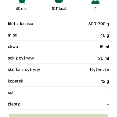
30 min.
1011 kcal
4
filet z łososia
600-700 g
miód
40 g
oliwa
15 ml
sok z cytryny
20 ml
skórka z cytryny
1 łyżeczka
koperek
12 g
sól
-
pieprz
-