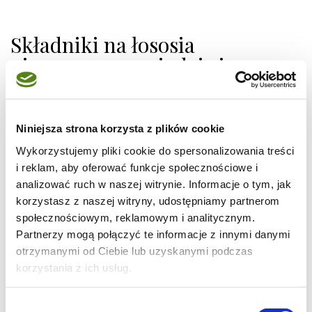
Składniki na łososia
pieczonego w miodzie i
cytrynie z ziemniakami i
surówką:
Niniejsza strona korzysta z plików cookie
Łosoś:
Wykorzystujemy pliki cookie do spersonalizowania treści
600–700 g filetu z łososia (skóra może być)
i reklam, aby oferować funkcje społecznościowe i
analizować ruch w naszej witrynie. Informacje o tym, jak
2 łyżki miodu
korzystasz z naszej witryny, udostępniamy partnerom
1 łyżka oliwy
społecznościowym, reklamowym i analitycznym.
sok z ½ cytryny
Partnerzy mogą połączyć te informacje z innymi danymi
1 łyżeczka startej skórki z cytryny
otrzymanymi od Ciebie lub uzyskanymi podczas
korzystania z ich usług.
1 pełna łyżka koperku (świeżego lub
mrożonego)
Wybór