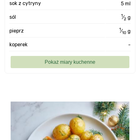
sok z cytryny
5 ml
1
sól
⁄
g
2
1
pieprz
⁄
g
10
koperek
-