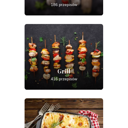
186 przepisów
Grill
416 przepisów