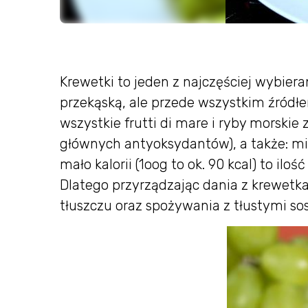
Krewetki to jeden z najczęściej wybie
przekąską, ale przede wszystkim źródł
wszystkie frutti di mare i ryby morskie
głównych antyoksydantów), a także: mie
mało kalorii (1oog to ok. 90 kcal) to il
Dlatego przyrządzając dania z krewet
tłuszczu oraz spożywania z tłustymi so