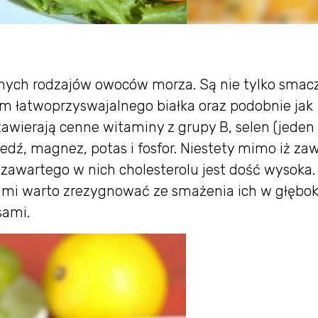
ranych rodzajów owoców morza. Są nie tylko smac
em łatwoprzyswajalnego białka oraz podobnie jak
 zawierają cenne witaminy z grupy B, selen (jeden
dź, magnez, potas i fosfor. Niestety mimo iż zaw
ość zawartego w nich cholesterolu jest dość wysoka.
kami warto zrezygnować ze smażenia ich w głębo
sami.