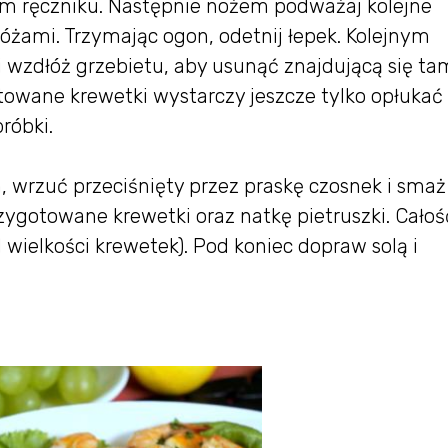
ym ręczniku. Następnie nożem podważaj kolejne
óżami. Trzymając ogon, odetnij łepek. Kolejnym
i wzdłóż grzebietu, aby usunąć znajdującą się ta
gotowane krewetki wystarczy jeszcze tylko opłukać
róbki.
m, wrzuć przeciśnięty przez praskę czosnek i smaż
zygotowane krewetki oraz natkę pietruszki. Całoś
 wielkości krewetek). Pod koniec dopraw solą i