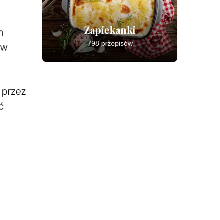
Zapiekanki
m
798 przepisów
 w
 przez
ć