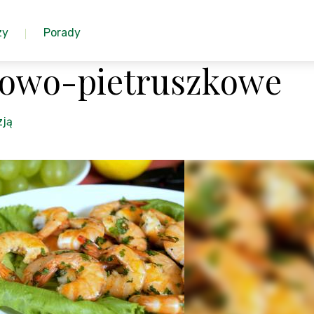
zy
Porady
kowo-pietruszkowe
zją