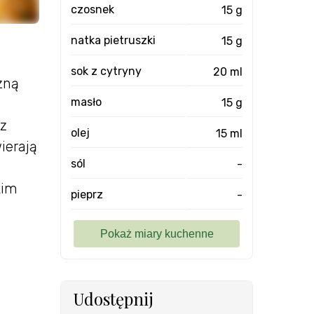
czosnek
15 g
natka pietruszki
15 g
sok z cytryny
20 ml
zną
masło
15 g
 z
olej
15 ml
ierają
sól
-
kim
pieprz
-
Udostępnij