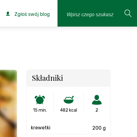
Zgłoś swój blog
Składniki
15 min.
482 kcal
2
krewetki
200 g