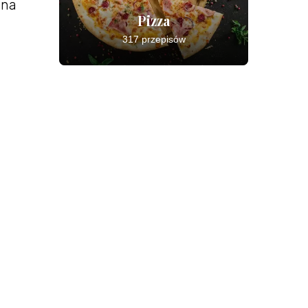
 na
Pizza
317 przepisów