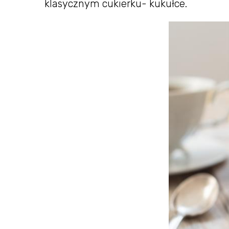
klasycznym cukierku- kukułce.