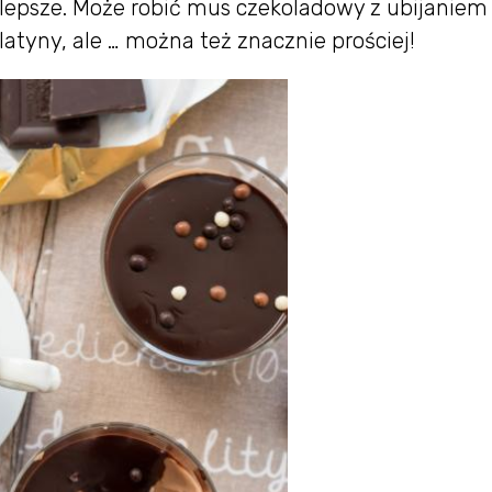
jlepsze. Może robić mus czekoladowy z ubijaniem
latyny, ale … można też znacznie prościej!