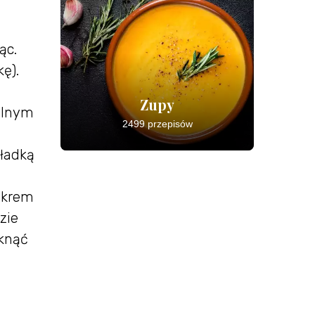
ąc.
ę).
Zupy
elnym
2499 przepisów
gładką
 krem
zie
mknąć