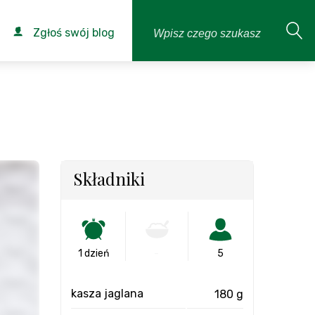
Zgłoś swój blog
Składniki
1 dzień
-
5
kasza jaglana
180 g