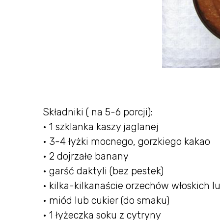
Składniki ( na 5-6 porcji):
• 1 szklanka kaszy jaglanej
• 3-4 łyżki mocnego, gorzkiego kakao
• 2 dojrzałe banany
• garść daktyli (bez pestek)
• kilka-kilkanaście orzechów włoskich l
• miód lub cukier (do smaku)
• 1 łyżeczka soku z cytryny