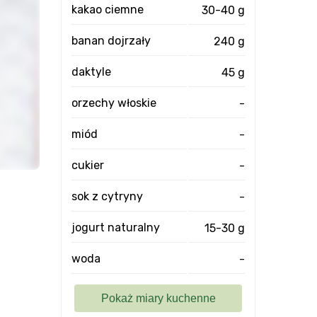
kakao ciemne
30-40 g
banan dojrzały
240 g
daktyle
45 g
orzechy włoskie
-
miód
-
cukier
-
sok z cytryny
-
jogurt naturalny
15-30 g
woda
-