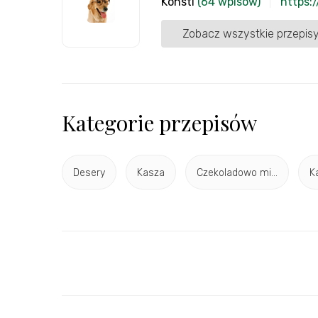
Konsti
(64 wpisów)
https:
Zobacz wszystkie przepisy
Kategorie przepisów
Desery
Kasza
Czekoladowo mi...
K