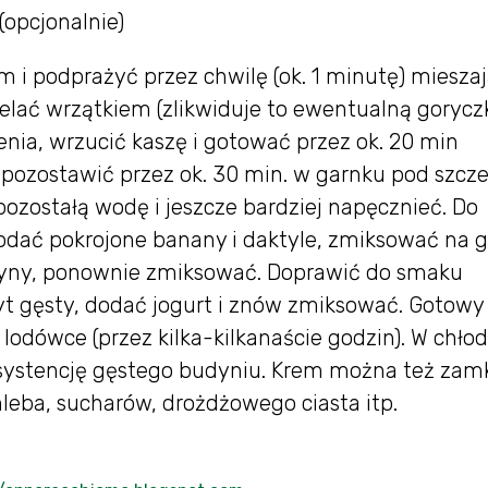
(opcjonalnie)
i podprażyć przez chwilę (ok. 1 minutę) mieszaj
zelać wrzątkiem (zlikwiduje to ewentualną goryczk
nia, wrzucić kaszę i gotować przez ok. 20 min
 pozostawić przez ok. 30 min. w garnku pod szcz
ozostałą wodę i jeszcze bardziej napęcznieć. Do
 dodać pokrojone banany i daktyle, zmiksować na 
tryny, ponownie zmiksować. Doprawić do smaku
yt gęsty, dodać jogurt i znów zmiksować. Gotowy
 lodówce (przez kilka-kilkanaście godzin). W chłod
onsystencję gęstego budyniu. Krem można też za
hleba, sucharów, drożdżowego ciasta itp.