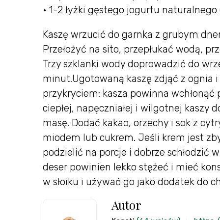
• 1-2 łyżki gęstego jogurtu naturalnego 
Kaszę wrzucić do garnka z grubym dnem 
Przełożyć na sito, przepłukać wodą, pr
Trzy szklanki wody doprowadzić do wrze
minut.Ugotowaną kaszę zdjąć z ognia i
przykryciem: kasza powinna wchłonąć p
ciepłej, napęczniałej i wilgotnej kaszy
masę. Dodać kakao, orzechy i sok z cy
miodem lub cukrem. Jeśli krem jest zb
podzielić na porcje i dobrze schłodzić w
deser powinien lekko stężeć i mieć k
w słoiku i używać go jako dodatek do c
Autor