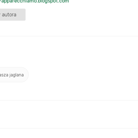
//apparecchiamo.blogspot.com
 autora
asza jaglana