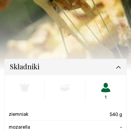
Składniki
-
-
1
ziemniak
540 g
mozarella
-