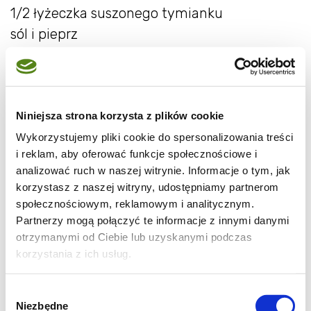
1/2 łyżeczka suszonego tymianku
sól i pieprz
3 kawałki białego chleba tostowego,
pokrojone w 2 centymetrową kostkę
1/2 kubka mleka
Niniejsza strona korzysta z plików cookie
1 kubek utartej mozarelli
1 kubek utartego parmezanu
Wykorzystujemy pliki cookie do spersonalizowania treści
i reklam, aby oferować funkcje społecznościowe i
analizować ruch w naszej witrynie. Informacje o tym, jak
6 jajek na twardo, pokrojonych w plasterki
korzystasz z naszej witryny, udostępniamy partnerom
społecznościowym, reklamowym i analitycznym.
* można użyć zastępczo pory
- ja użyłam :)
Partnerzy mogą połączyć te informacje z innymi danymi
otrzymanymi od Ciebie lub uzyskanymi podczas
- Rozgrzać piekarnik do 175°C. Nasmarować
korzystania z ich usług.
formę do zapiekanek.
- Ziemniaki obgotować w osolnej wodzie.
Wybór
Odcedzić i pozwolić odparować.
Niezbędne
zgody