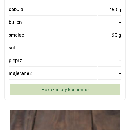
cebula
150 g
bulion
-
smalec
25 g
sól
-
pieprz
-
majeranek
-