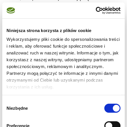
pas, jakby była jakąś księżniczką. A w ogóle
dlaczego babcia ma takie zadbane dłonie,
skoro jest praczką. No i dziadek. Coś tu nie
Niniejsza strona korzysta z plików cookie
gra. Dziadek na tym koniu z tą szablą uciekł,
Wykorzystujemy pliki cookie do spersonalizowania treści
jak na tym zdjęciu tu? To chyba daleko nie
i reklam, aby oferować funkcje społecznościowe i
uciekł?
analizować ruch w naszej witrynie. Informacje o tym, jak
W połowie ubiegłego wieku, wierzcie lub nie,
korzystasz z naszej witryny, udostępniamy partnerom
dzieci chowało się inaczej. Wiedziały tyle, ile
społecznościowym, reklamowym i analitycznym.
Partnerzy mogą połączyć te informacje z innymi danymi
wystarczyło, żeby nie było żadnych kłopotów.
otrzymanymi od Ciebie lub uzyskanymi podczas
Ale mój tata nie dał sobie ciemnoty wciskać.
korzystania z ich usług.
Tak długo drążył, aż wydrążył. Otóż babcia
owszem, związana była z praczą profesją.
Wybór
Tyle, że w nieco innym charakterze.
Niezbędne
zgody
Mianowicie była właścicielką dużej, dobrze
prosperującej pralni. Małżonek jej i dziadek
Preferencje