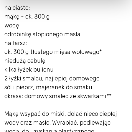
na ciasto:
mąkę - ok. 300 g
wodę
odrobinkę stopionego masła
na farsz:
ok. 300 g tłustego mięsa wołowego*
niedużą cebulę
kilka łyżek bulionu
2 łyżki smalcu, najlepiej domowego
sól i pieprz, majeranek do smaku
okrasa: domowy smalec ze skwarkami**
Mąkę wsypać do miski, dolać nieco ciepłej
wody oraz masło. Wyrabiać, podlewając
wodą, do uzyskania elastycznego,