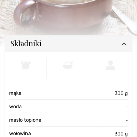
Składniki
-
-
-
mąka
300 g
woda
-
masło topione
-
wołowina
300 g