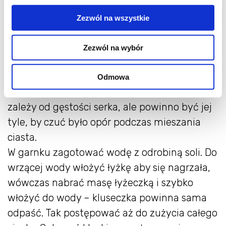
masło,
cukier,
Zezwól na wszystkie
cynamon (opcjonalnie)
Zezwól na wybór
Serek i jajko połączyć w misce. Stopniowo
mieszając, dodawać po trochę mąki, aż masa
Odmowa
nabierze gęstej konsystencji. Ilość mąki
zależy od gęstości serka, ale powinno być jej
tyle, by czuć było opór podczas mieszania
ciasta.
W garnku zagotować wodę z odrobiną soli. Do
wrzącej wody włożyć łyżkę aby się nagrzała,
wówczas nabrać masę łyżeczką i szybko
włożyć do wody – kluseczka powinna sama
odpaść. Tak postępować aż do zużycia całego