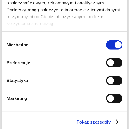
społecznościowym, reklamowym i analitycznym.
Partnerzy mogą połączyć te informacje z innymi danymi
otrzymanymi od Ciebie lub uzyskanymi podczas
korzystania z ich usług.
Wybór
Niezbędne
zgody
Preferencje
KLUSKI Z SERKA WANILIOWEGO
Statystyka
(2 porcje)
250g serka homogenizowanego waniliowego
Marketing
(najlepiej takiego z pokruszoną laską wanilii),
1 jajko,
1-1,5 szklanki mąki,
Pokaż szczegóły