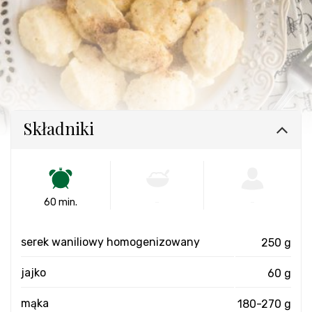
Składniki
60 min.
-
-
serek waniliowy homogenizowany
250 g
jajko
60 g
mąka
180-270 g