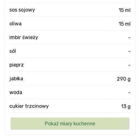
sos sojowy
15 ml
oliwa
15 ml
imbir świeży
-
sól
-
pieprz
-
jabłka
290 g
woda
-
cukier trzcinowy
13 g