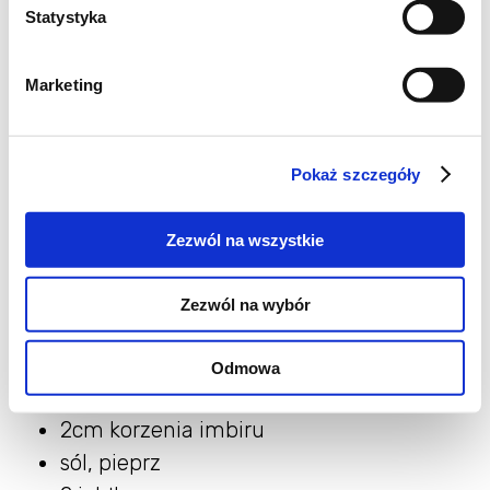
Statystyka
Marketing
Inspiracja
Pokaż szczegóły
Składniki:
Zezwól na wszystkie
filet z kaczki
olej do smażenia
Zezwól na wybór
2 ząbki czosnku
1 łyżka sosu sojowego
Odmowa
1 łyżka oliwy
2cm korzenia imbiru
sól, pieprz