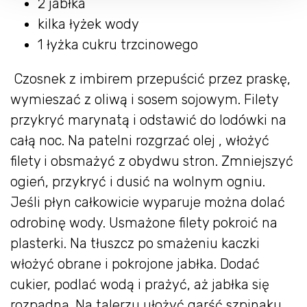
2 jabłka
kilka łyżek wody
1 łyżka cukru trzcinowego
Czosnek z imbirem przepuścić przez praskę,
wymieszać z oliwą i sosem sojowym. Filety
przykryć marynatą i odstawić do lodówki na
całą noc. Na patelni rozgrzać olej , włożyć
filety i obsmażyć z obydwu stron. Zmniejszyć
ogień, przykryć i dusić na wolnym ogniu.
Jeśli płyn całkowicie wyparuje można dolać
odrobinę wody. Usmażone filety pokroić na
plasterki. Na tłuszcz po smażeniu kaczki
włożyć obrane i pokrojone jabłka. Dodać
cukier, podlać wodą i prażyć, aż jabłka się
rozpadną. Na talerzu ułożyć garść szpinaku,