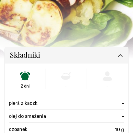
Składniki
2 dni
-
-
pierś z kaczki
-
olej do smażenia
-
czosnek
10 g