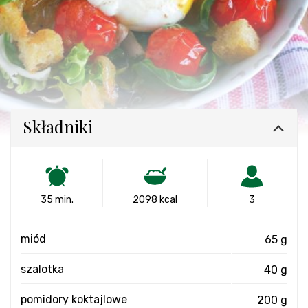
Składniki
35 min.
2098 kcal
3
miód
65 g
szalotka
40 g
pomidory koktajlowe
200 g