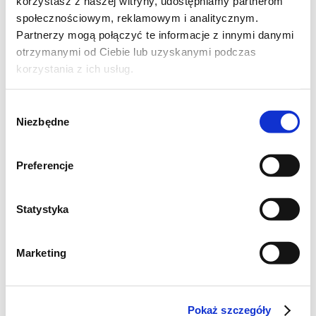
korzystasz z naszej witryny, udostępniamy partnerom
społecznościowym, reklamowym i analitycznym.
Partnerzy mogą połączyć te informacje z innymi danymi
otrzymanymi od Ciebie lub uzyskanymi podczas
korzystania z ich usług.
Wybór
Składniki na 2-3 porcje:
Niezbędne
zgody
mieszanka ulubionych sałat (ok 200g) np
Preferencje
radicchio, rukola, endywia, sałata
rzymska, lodowa itp.
2-4 jajka
Statystyka
3-4 kromki chleba (może być czerstwy)
200g pomidorków koktajlowych
Marketing
1 szalotka
2 ząbki czosnku
Pokaż szczegóły