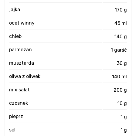
jajka
170 g
ocet winny
45 ml
chleb
140 g
parmezan
1 garść
musztarda
30 g
oliwa z oliwek
140 ml
mix sałat
200 g
czosnek
10 g
pieprz
1 g
sól
1 g