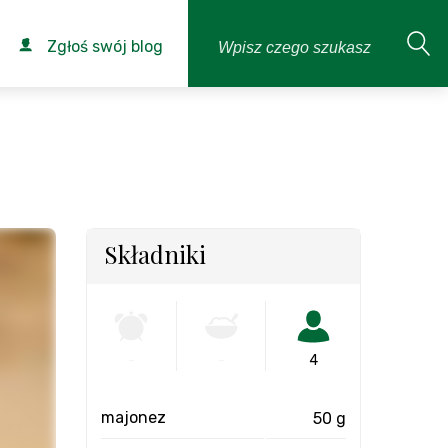
Zgłoś swój blog
Składniki
-
-
4
majonez
50 g