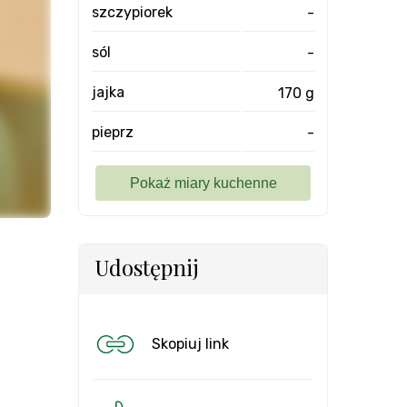
szczypiorek
-
sól
-
jajka
170 g
pieprz
-
Udostępnij
Skopiuj link