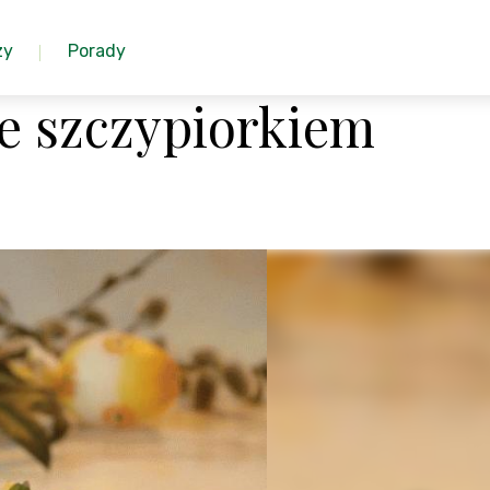
zy
Porady
ne szczypiorkiem