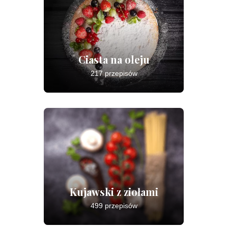
Ciasta na oleju
217 przepisów
Kujawski z ziołami
499 przepisów