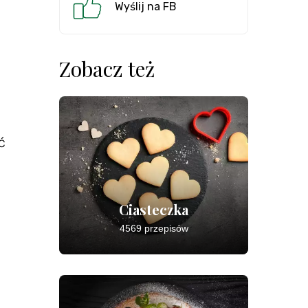
Wyślij na FB
Zobacz też
ć
Ciasteczka
4569 przepisów