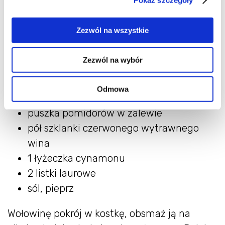
Cytuję za ganią:
Zezwól na wszystkie
Składniki:
Zezwól na wybór
1 kg wołowiny
(mąż użył pręgi)
2-3 cebule
Odmowa
0,5 kg suszonych śliwek
puszka pomidorów w zalewie
pół szklanki czerwonego wytrawnego
wina
1 łyżeczka cynamonu
2 listki laurowe
sól, pieprz
Wołowinę pokrój w kostkę, obsmaż ją na