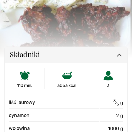
Składniki
110 min.
3053 kcal
3
3
liść laurowy
⁄
g
5
cynamon
2 g
wołowina
1000 g