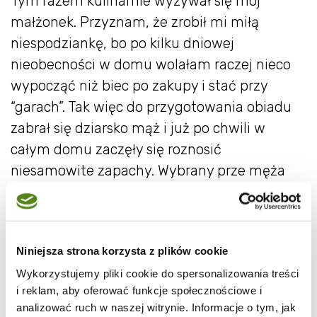
Tym razem kulinarnie wyżywał się mój
małżonek. Przyznam, że zrobił mi miłą
niespodziankę, bo po kilku dniowej
nieobecności w domu wolałam raczej nieco
wypocząć niż biec po zakupy i stać przy
“garach”. Tak więc do przygotowania obiadu
zabrał się dziarsko mąż i już po chwili w
całym domu zaczęły się roznosić
niesamowite zapachy. Wybrany prze męża
został przepis
gani z My cusine
. A mi nie
pozostało nic innego jak tylko delektować się
wspaniałym obiadem. I oczywiście
Niniejsza strona korzysta z plików cookie
odpowiednio pochwalić kucharza! :)
Wykorzystujemy pliki cookie do spersonalizowania treści
i reklam, aby oferować funkcje społecznościowe i
analizować ruch w naszej witrynie. Informacje o tym, jak