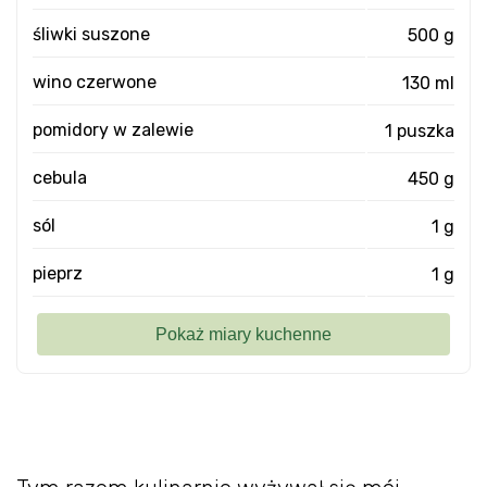
śliwki suszone
500 g
wino czerwone
130 ml
pomidory w zalewie
1 puszka
cebula
450 g
sól
1 g
pieprz
1 g