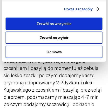
roztapiamy w garnku masło, wsypujemy
Pokaż szczegóły
mąkę i robimy zasmażkę. Ciągle mieszając
wlewamy po trochu bulion. Dodajemy
Zezwól na wszystkie
przecier pomidorowy. Śmietankę hartujemy
wrzątkiem i wlewamy do sosu. Doprawiamy
Zezwól na wybór
do smaku. Gotujemy ok. 10 minut mieszając
od czasu do czasu.
Odmowa
Cebulę i pieczarki kroimy w małą kostkę i
podsmażamy na łyżce Kujawskiego z
czosnkiem i bazylią do momentu aż cebula
się lekko zeszkli po czym dodajemy kaszę
gryczaną i doprawiamy 2-3 łyżkami oleju
Kujawskiego z czosnkiem i bazylią, oraz solą i
pieprzem, podsmażamy mieszając 4-7 min
po czym dodajemy soczewicę i dokładnie