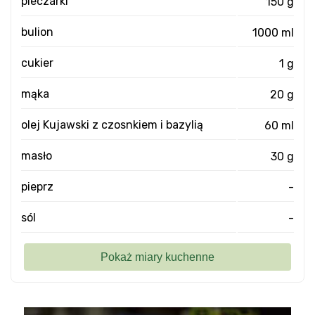
pieczarki
150 g
bulion
1000 ml
cukier
1 g
mąka
20 g
olej Kujawski z czosnkiem i bazylią
60 ml
masło
30 g
pieprz
-
sól
-