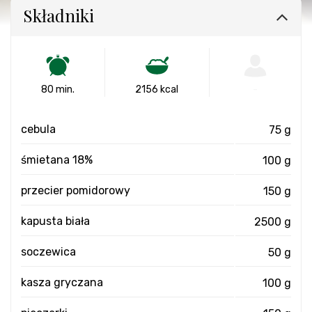
Składniki
80 min.
2156 kcal
-
cebula
75 g
śmietana 18%
100 g
przecier pomidorowy
150 g
kapusta biała
2500 g
soczewica
50 g
kasza gryczana
100 g