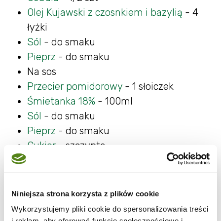
Olej Kujawski z czosnkiem i bazylią
- 4
łyżki
Sól
- do smaku
Pieprz
- do smaku
Na sos
Przecier pomidorowy
- 1 słoiczek
Śmietanka 18%
- 100ml
Sól
- do smaku
Pieprz
- do smaku
Cukier
- szczypta
Mąka
- 2 łyżki
Masło
- 2 łyżki
Bulion
- 1 litr
Niniejsza strona korzysta z plików cookie
Wykorzystujemy pliki cookie do spersonalizowania treści
Sposób przygotowania
i reklam, aby oferować funkcje społecznościowe i