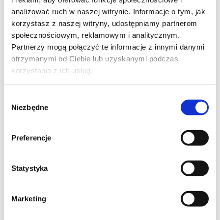
analizować ruch w naszej witrynie. Informacje o tym, jak
korzystasz z naszej witryny, udostępniamy partnerom
społecznościowym, reklamowym i analitycznym.
Partnerzy mogą połączyć te informacje z innymi danymi
otrzymanymi od Ciebie lub uzyskanymi podczas
korzystania z ich usług.
Wybór
Niezbędne
zgody
Preferencje
Statystyka
Kaszę i soczewicę gotujemy w osolonej
wodzie do miękkości, po czym odcedzamy.
Marketing
W tym czasie przygotowujemy sos-