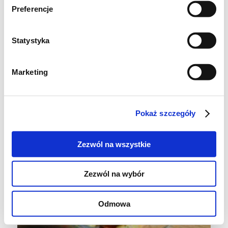
2 duże ząbki czosnku
Preferencje
garść świeżych liści lubczyku
sól i pieprz
Statystyka
Marketing
Pokaż szczegóły
Zezwól na wszystkie
Zezwól na wybór
Odmowa