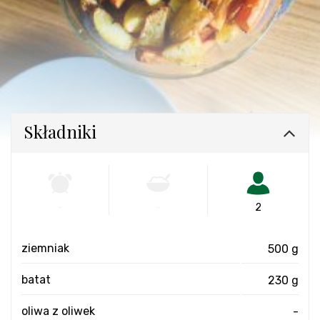
Składniki
-
-
2
ziemniak
500 g
batat
230 g
oliwa z oliwek
-