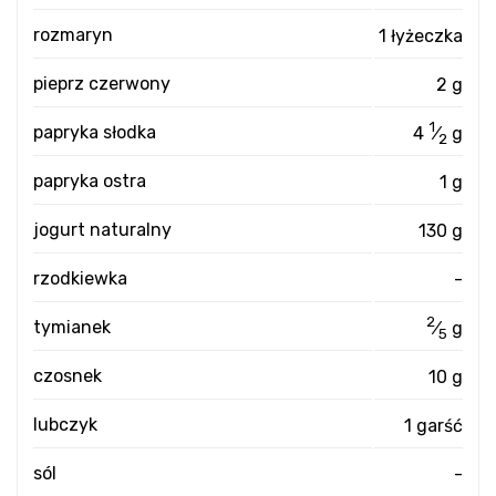
rozmaryn
1 łyżeczka
pieprz czerwony
2 g
1
papryka słodka
4
⁄
g
2
papryka ostra
1 g
jogurt naturalny
130 g
rzodkiewka
-
2
tymianek
⁄
g
5
czosnek
10 g
lubczyk
1 garść
sól
-