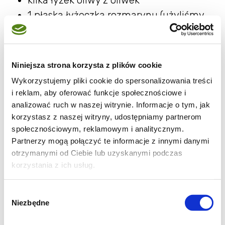
1 płaska łyżeczka rozmarynu (użyliśmy
suszonego)
1/3 łyżeczki czerwonego pieprzu (jeśli w
ziarnach, ziarenka należy rozgnieść)
Niniejsza strona korzysta z plików cookie
1 i 1/2 płaskiej łyżeczki słodkiej papryki
Wykorzystujemy pliki cookie do spersonalizowania treści
1/3 łyżeczki ostrej papryki
i reklam, aby oferować funkcje społecznościowe i
1/2 łyżeczki curry
analizować ruch w naszej witrynie. Informacje o tym, jak
korzystasz z naszej witryny, udostępniamy partnerom
szczypta soli alpejskiej
społecznościowym, reklamowym i analitycznym.
Partnerzy mogą połączyć te informacje z innymi danymi
Składniki na sos:
otrzymanymi od Ciebie lub uzyskanymi podczas
korzystania z ich usług.
1/2 opakowania dużego jogurtu
naturalnego
Wybór
kilka rzodkiewek
Niezbędne
zgody
1/2 płaskiej łyżeczki tymianku