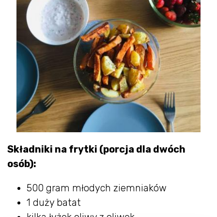
Składniki na frytki (porcja dla dwóch
osób):
500 gram młodych ziemniaków
1 duży batat
kilka łyżek oliwy z oliwek