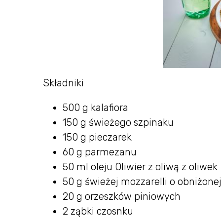
Składniki
500 g kalafiora
150 g świeżego szpinaku
150 g pieczarek
60 g parmezanu
50 ml oleju Oliwier z oliwą z oliwek
50 g świeżej mozzarelli o obniżone
20 g orzeszków piniowych
2 ząbki czosnku