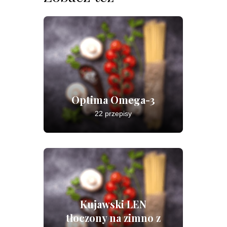
Optima Omega-3
22 przepisy
Kujawski LEN
tłoczony na zimno z