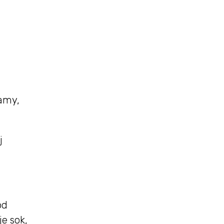
zamy,
j
od
e sok,