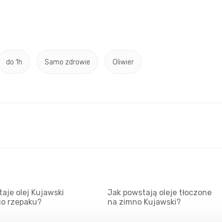
do 1h
Samo zdrowie
Oliwier
aje olej Kujawski
Jak powstają oleje tłoczone
go rzepaku?
na zimno Kujawski?