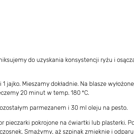
miksujemy do uzyskania konsystencji ryżu i osąc
 1 jajko. Mieszamy dokładnie. Na blasze wyłożone
czemy 20 minut w temp. 180 ºC.
pozostałym parmezanem i 30 ml oleju na pesto.
r pieczarki pokrojone na ćwiartki lub plasterki. P
 czosnek. Smażymy, aż szpinak zmięknie i odparuj