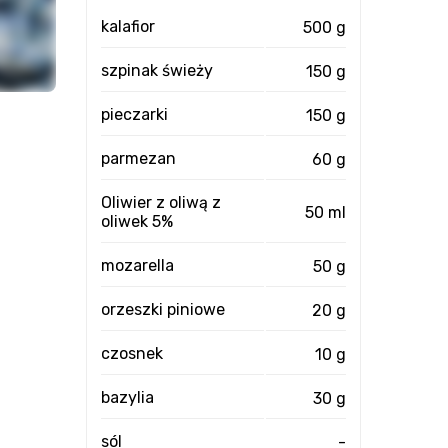
kalafior
500 g
szpinak świeży
150 g
pieczarki
150 g
parmezan
60 g
Oliwier z oliwą z
50 ml
oliwek 5%
mozarella
50 g
orzeszki piniowe
20 g
czosnek
10 g
bazylia
30 g
sól
-