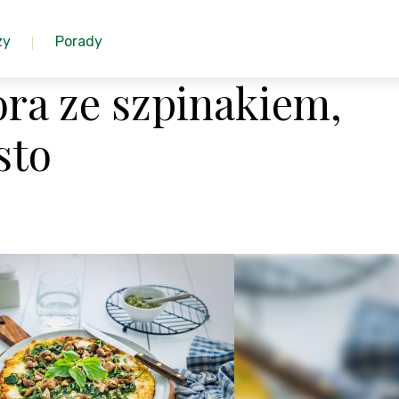
zy
Porady
iora ze szpinakiem,
sto