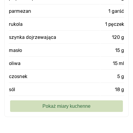
parmezan
1 garść
rukola
1 pęczek
szynka dojrzewająca
120 g
masło
15 g
oliwa
15 ml
czosnek
5 g
sól
18 g