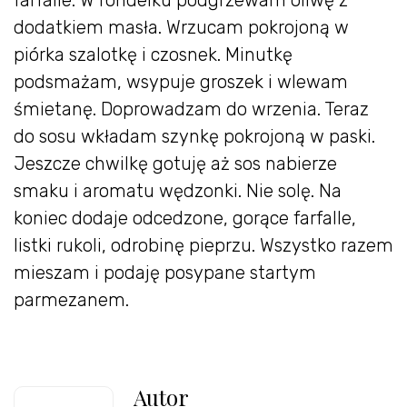
farfalle. W rondelku podgrzewam oliwę z
dodatkiem masła. Wrzucam pokrojoną w
piórka szalotkę i czosnek. Minutkę
podsmażam, wsypuje groszek i wlewam
śmietanę. Doprowadzam do wrzenia. Teraz
do sosu wkładam szynkę pokrojoną w paski.
Jeszcze chwilkę gotuję aż sos nabierze
smaku i aromatu wędzonki. Nie solę. Na
koniec dodaje odcedzone, gorące farfalle,
listki rukoli, odrobinę pieprzu. Wszystko razem
mieszam i podaję posypane startym
parmezanem.
Autor