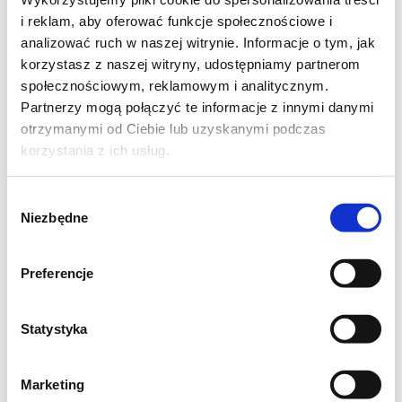
i reklam, aby oferować funkcje społecznościowe i
analizować ruch w naszej witrynie. Informacje o tym, jak
korzystasz z naszej witryny, udostępniamy partnerom
społecznościowym, reklamowym i analitycznym.
Partnerzy mogą połączyć te informacje z innymi danymi
otrzymanymi od Ciebie lub uzyskanymi podczas
korzystania z ich usług.
Wybór
Niezbędne
zgody
Preferencje
Dlatego dzisiaj w kuchni "tryskającej
optymizmem" Myszy,
Statystyka
podnoszące poziom serotoniny, pełne smaku
umami, bardzo włoskie danie w wydaniu
Marketing
zimowym