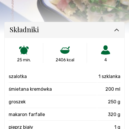
Składniki
25 min.
2406 kcal
4
szalotka
1 szklanka
śmietana kremówka
200 ml
groszek
250 g
makaron farfalle
320 g
pieprz biały
1 g