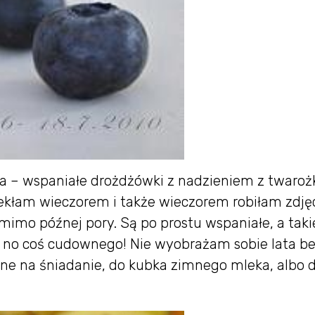
 – wspaniałe drożdżówki z nadzieniem z twarożk
ekłam wieczorem i także wieczorem robiłam zdjęc
 mimo późnej pory. Są po prostu wspaniałe, a taki
, no coś cudownego! Nie wyobrażam sobie lata b
ne na śniadanie, do kubka zimnego mleka, albo 