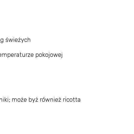
6 g świeżych
 temperaturze pokojowej
niki; może byż również ricotta