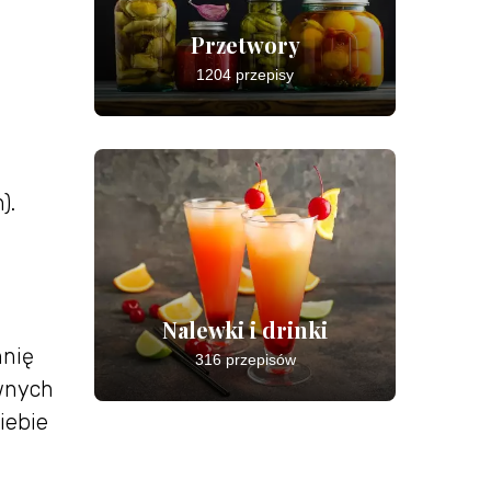
Przetwory
1204 przepisy
).
Nalewki i drinki
hnię
316 przepisów
ównych
iebie