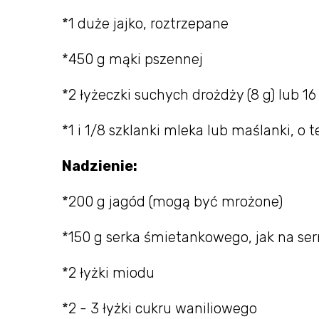
*1 duże jajko, roztrzepane
*450 g mąki pszennej
*2 łyżeczki suchych drożdży (8 g) lub 1
*1 i 1/8 szklanki mleka lub maślanki, o
Nadzienie:
*200 g jagód (mogą być mrożone)
*150 g serka śmietankowego, jak na ser
*2 łyżki miodu
*2 - 3 łyżki cukru waniliowego