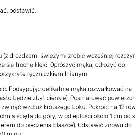
ać, odstawić.
u (z drożdżami świeżymi zrobić wcześniej rozczyn
e się trochę kleić. Oprószyć mąką, odłożyć do
 przykryte ręczniczkiem lnianym.
obić. Podsypując delikatnie mąką rozwałkować na
ciasto będzie zbyt cienkie). Posmarować powierzc
zwinąć wzdłuż krótszego boku. Pokroić na 12 r
chnią ściętą do góry, w odległości około 1 cm od s
ierem do pieczenia blaszce). Odstawić znowu do
60 minut.