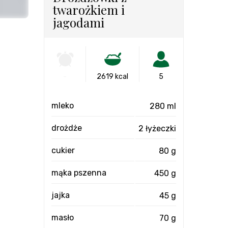
twarożkiem i
jagodami
-
2619 kcal
5
mleko
280 ml
drożdże
2 łyżeczki
cukier
80 g
mąka pszenna
450 g
jajka
45 g
masło
70 g