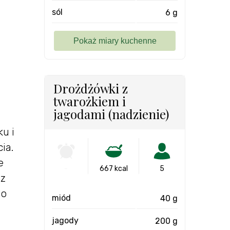
sól
6 g
Drożdżówki z
twarożkiem i
jagodami (nadzienie)
u i
ia.
e
-
667 kcal
5
ez
do
miód
40 g
jagody
200 g