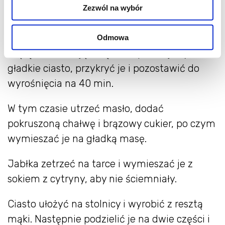
Zalać drożdże odrobiną ciepłego płynu i
Zezwól na wybór
mieszać, aż się rozpuszczą. Następnie wlać
resztę płynu, dodać miód, sól i prawie całą
Odmowa
mąkę, zachowując część na później. Wyrobić
gładkie ciasto, przykryć je i pozostawić do
wyrośnięcia na 40 min.
W tym czasie utrzeć masło, dodać
pokruszoną chałwę i brązowy cukier, po czym
wymieszać je na gładką masę.
Jabłka zetrzeć na tarce i wymieszać je z
sokiem z cytryny, aby nie ściemniały.
Ciasto ułożyć na stolnicy i wyrobić z resztą
mąki. Następnie podzielić je na dwie części i