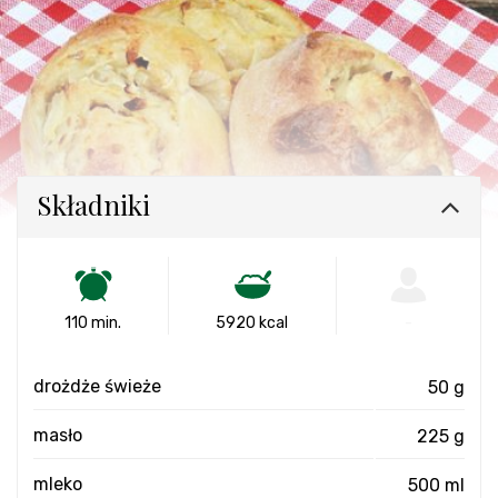
Składniki
110 min.
5920 kcal
-
drożdże świeże
50 g
masło
225 g
mleko
500 ml