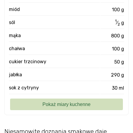
miód
100 g
1
sól
⁄
g
2
mąka
800 g
chałwa
100 g
cukier trzcinowy
50 g
jabłka
290 g
sok z cytryny
30 ml
Niesamowite doznania smakowe daje