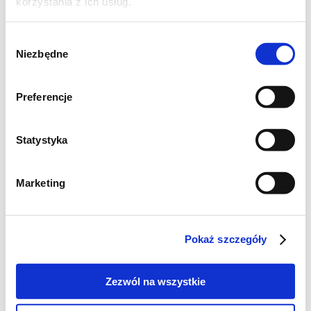
korzystania z ich usług.
50 g świeżych drożdży
125 g masła
Wybór
500 ml mleka
Niezbędne
zgody
100 g miodu
szczypta soli
Preferencje
800 g mąki
Statystyka
Składniki na nadzienie:
100 g chałwy
Marketing
100 g masła
50 g brązowego cukru
Pokaż szczegóły
2 jabłka
2 łyżki soku z cytryny
Zezwól na wszystkie
Rozpuścić masło, dodać mleko i podgrzać.