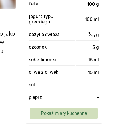
feta
100 g
jogurt typu
100 ml
greckiego
o jako
1
bazylia świeża
⁄
g
10
yw
czosnek
5 g
Ma
sok z limonki
15 ml
oliwa z oliwek
15 ml
sól
-
pieprz
-