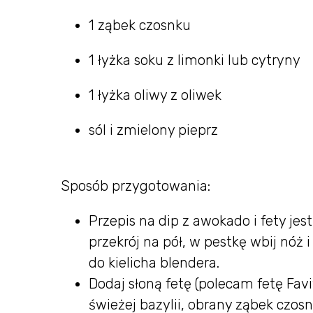
1 ząbek czosnku
1 łyżka soku z limonki lub cytryny
1 łyżka oliwy z oliwek
sól i zmielony pieprz
Sposób przygotowania:
Przepis na dip z awokado i fety je
przekrój na pół, w pestkę wbij nóż
do kielicha blendera.
Dodaj słoną fetę (polecam fetę Favit
świeżej bazylii, obrany ząbek czosn