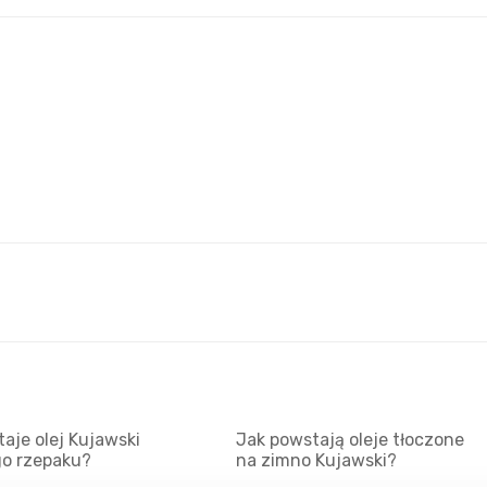
aje olej Kujawski
Jak powstają oleje tłoczone
go rzepaku?
na zimno Kujawski?