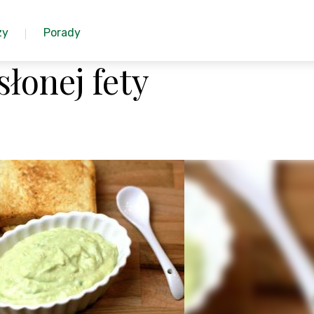
zy
Porady
słonej fety