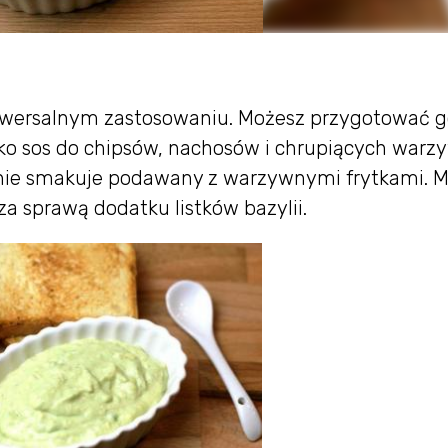
uniwersalnym zastosowaniu. Możesz przygotować g
ako sos do chipsów, nachosów i chrupiących warz
nie smakuje podawany z warzywnymi frytkami. 
za sprawą dodatku listków bazylii.