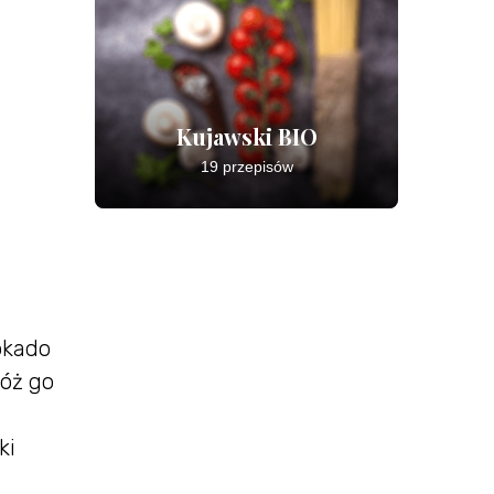
Kujawski BIO
19 przepisów
okado
łóż go
ki