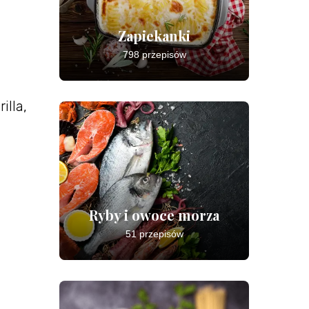
Zapiekanki
798 przepisów
illa,
Ryby i owoce morza
51 przepisów