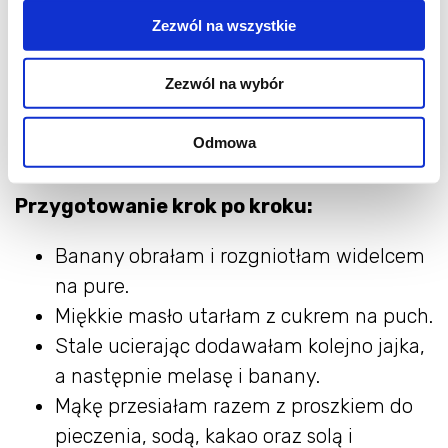
3 jajka
Zezwól na wszystkie
2 łyżki kakao
1,5 łyżeczki proszku do pieczenia
Zezwól na wybór
1 płaska łyżeczka sody oczyszczonej
100g gorzkiej czekolady
Odmowa
szczypta soli
Przygotowanie krok po kroku:
Banany obrałam i rozgniotłam widelcem
na pure.
Miękkie masło utarłam z cukrem na puch.
Stale ucierając dodawałam kolejno jajka,
a następnie melasę i banany.
Mąkę przesiałam razem z proszkiem do
pieczenia, sodą, kakao oraz solą i