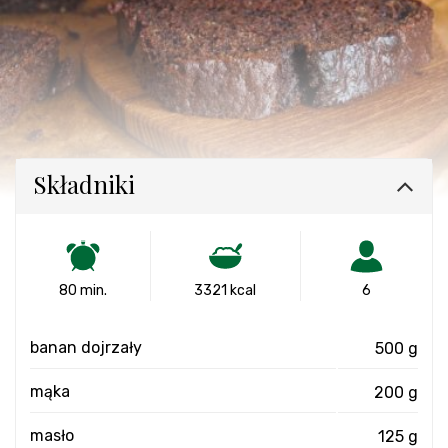
Składniki
80 min.
3321 kcal
6
banan dojrzały
500 g
mąka
200 g
masło
125 g