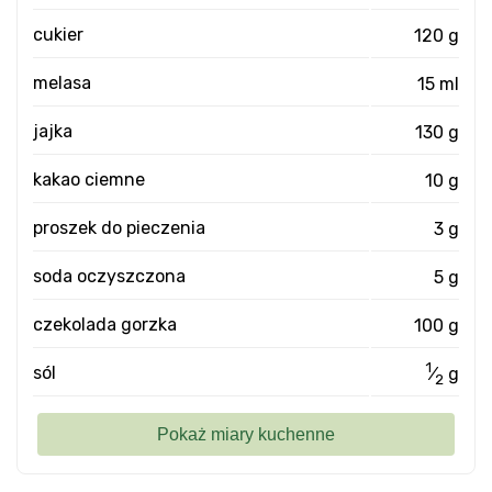
cukier
120 g
melasa
15 ml
jajka
130 g
kakao ciemne
10 g
proszek do pieczenia
3 g
soda oczyszczona
5 g
czekolada gorzka
100 g
1
sól
⁄
g
2