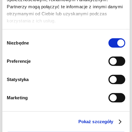
Partnerzy mogą połączyć te informacje z innymi danymi
otrzymanymi od Ciebie lub uzyskanymi podczas
korzystania z ich usług.
Wybór
Niezbędne
zgody
Preferencje
Składniki:
Statystyka
500g dojrzałych bananów
200g mąki
Marketing
125g masła
120g cukru
Pokaż szczegóły
1 łyżka melasy