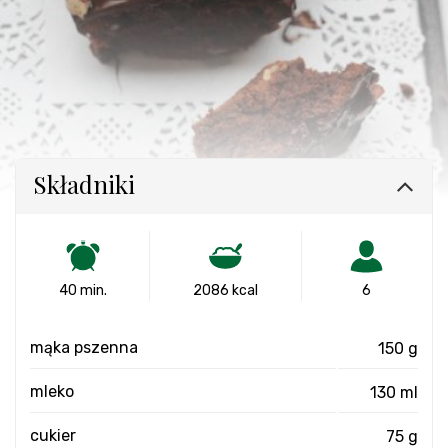
Składniki
40 min.
2086 kcal
6
mąka pszenna
150 g
mleko
130 ml
cukier
75 g