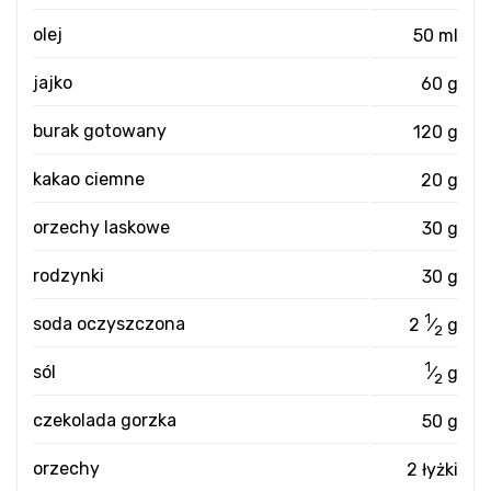
olej
50 ml
jajko
60 g
burak gotowany
120 g
kakao ciemne
20 g
orzechy laskowe
30 g
rodzynki
30 g
1
soda oczyszczona
2
⁄
g
2
1
sól
⁄
g
2
czekolada gorzka
50 g
orzechy
2 łyżki