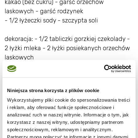
kakao (bez cukru) - garść orzechów
laskowych - garść rodzynek
- 1/2 łyżeczki sody - szczypta soli
dekoracja: - 1/2 tabliczki gorzkiej czekolady -
2 łyżki mleka - 2 łyżki posiekanych orzechów
laskowych
Do miski wsyp mąkę, dodaj sodę, kakao,
cukier, sól, wbij jajka, wlej mleko i olej.
Zmiksuj wszystko na jednolitą masę.
Niniejsza strona korzysta z plików cookie
Następnie wsyp rodzynki, startego na tarce o
Wykorzystujemy pliki cookie do spersonalizowania treści
dużych oczkach ugotowanego buraka i
i reklam, aby oferować funkcje społecznościowe i
posiekane orzechy.
analizować ruch w naszej witrynie. Informacje o tym, jak
korzystasz z naszej witryny, udostępniamy partnerom
społecznościowym, reklamowym i analitycznym.
Partnerzy mogą połączyć te informacje z innymi danymi