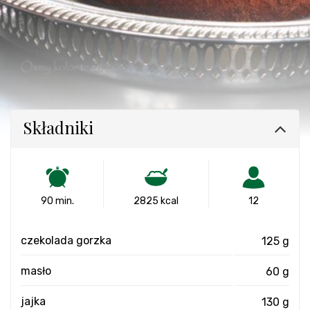
Składniki
90 min.
2825 kcal
12
czekolada gorzka
125 g
masło
60 g
jajka
130 g