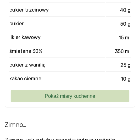
cukier trzcinowy
40 g
cukier
50 g
likier kawowy
15 ml
śmietana 30%
350 ml
cukier z wanilią
25 g
kakao ciemne
10 g
Zimno…