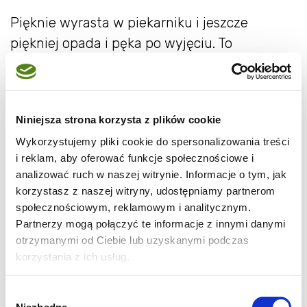
Pięknie wyrasta w piekarniku i jeszcze
piękniej opada i pęka po wyjęciu. To
najsmaczniejsza kuchenna katastrofa pod
słońcem.
Swoją drogą ciekawe, czy ten brak mąki to
Niniejsza strona korzysta z plików cookie
nie przypadek…
Wykorzystujemy pliki cookie do spersonalizowania treści
i reklam, aby oferować funkcje społecznościowe i
analizować ruch w naszej witrynie. Informacje o tym, jak
korzystasz z naszej witryny, udostępniamy partnerom
społecznościowym, reklamowym i analitycznym.
Partnerzy mogą połączyć te informacje z innymi danymi
otrzymanymi od Ciebie lub uzyskanymi podczas
korzystania z ich usług.
Wybór