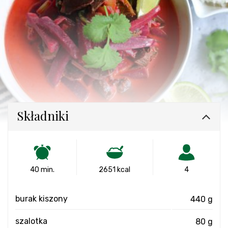
Składniki
40 min.
2651 kcal
4
burak kiszony
440 g
szalotka
80 g