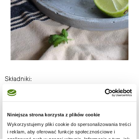
Składniki:
4 kiszone buraki
2 szalotki
3 ząbki czosnku
Niniejsza strona korzysta z plików cookie
imbir 4 cm
2 łodygi selera naciowego
Wykorzystujemy pliki cookie do spersonalizowania treści
i reklam, aby oferować funkcje społecznościowe i
1 kg żołądków kaczych (wcześniej