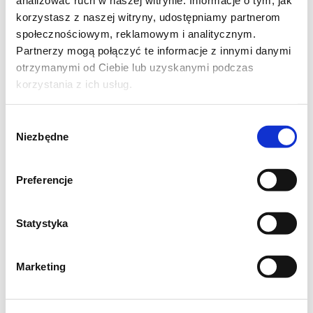
analizować ruch w naszej witrynie. Informacje o tym, jak
ugotowanych)
korzystasz z naszej witryny, udostępniamy partnerom
1 łyżka czerwonej pasty curry
społecznościowym, reklamowym i analitycznym.
0,5 litra mleka kokosowego
Partnerzy mogą połączyć te informacje z innymi danymi
otrzymanymi od Ciebie lub uzyskanymi podczas
sos sojowy
korzystania z ich usług.
2 łyżki oleju do smażenia
garść liści szpinaku baby
Wybór
Niezbędne
zgody
do podania:
limonka
Preferencje
kolendra
ryż jaśminowy
Statystyka
Marketing
Przygotowanie:
W woku lub głębokiej patelni rozgrzewamy
olej i smażymy pokrojoną drobno szalotkę z