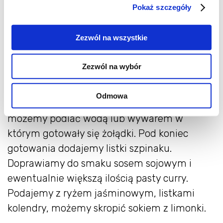
Pokaż szczegóły
posiekanym imbirem. Po chwili dodajemy
pokrojony w plasterki czosnek i seler naciowy.
Zezwól na wszystkie
Żołądki kroimy w plasterki i dodajemy do
warzyw razem z łyżką pasty curry. Wszystko
Zezwól na wybór
razem mieszamy i podlewamy mlekiem
kokosowym. Kiszone buraki kroimy w słupki i
Odmowa
dodajemy do curry. Całość gotujemy 5 minut,
możemy podlać wodą lub wywarem w
którym gotowały się żołądki. Pod koniec
gotowania dodajemy listki szpinaku.
Doprawiamy do smaku sosem sojowym i
ewentualnie większą ilością pasty curry.
Podajemy z ryżem jaśminowym, listkami
kolendry, możemy skropić sokiem z limonki.