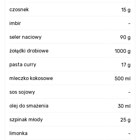
czosnek
15 g
imbir
-
seler naciowy
90 g
żołądki drobiowe
1000 g
pasta curry
17 g
mleczko kokosowe
500 ml
sos sojowy
-
olej do smażenia
30 ml
szpinak młody
25 g
limonka
-