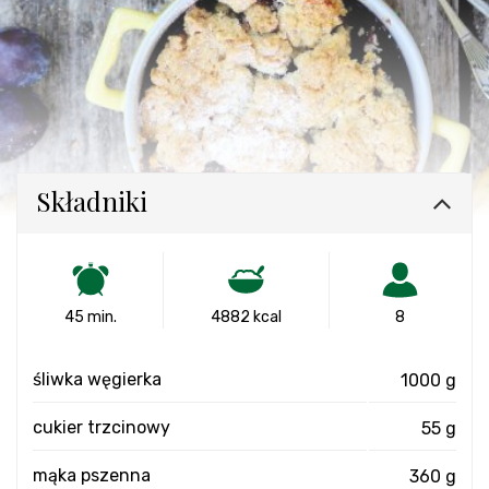
Składniki
45 min.
4882 kcal
8
śliwka węgierka
1000 g
cukier trzcinowy
55 g
mąka pszenna
360 g