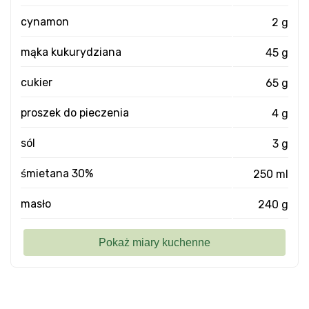
cynamon
2 g
mąka kukurydziana
45 g
cukier
65 g
proszek do pieczenia
4 g
sól
3 g
śmietana 30%
250 ml
masło
240 g