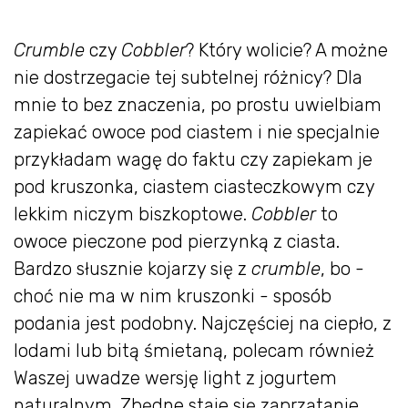
Crumble
czy
Cobbler
? Który wolicie? A możne
nie dostrzegacie tej subtelnej różnicy? Dla
mnie to bez znaczenia, po prostu uwielbiam
zapiekać owoce pod ciastem i nie specjalnie
przykładam wagę do faktu czy zapiekam je
pod kruszonka, ciastem ciasteczkowym czy
lekkim niczym biszkoptowe.
Cobbler
to
owoce pieczone pod pierzynką z ciasta.
Bardzo słusznie kojarzy się z
crumble
, bo -
choć nie ma w nim kruszonki - sposób
podania jest podobny. Najczęściej na ciepło, z
lodami lub bitą śmietaną, polecam również
Waszej uwadze wersję light z jogurtem
naturalnym. Zbędne staje się zaprzątanie