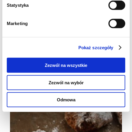
stołowej. Wykładać na papier do pieczenia lub
Statystyka
naoliwioną blaszkę.
Marketing
Piec około 15 minut w temperaturze 180ºC.
Pokaż szczegóły
Ostudzić, obtoczyć w cukrze pudrze.
Smacznego :)
Zezwól na wszystkie
Podobno można zamrażać - nie
Zezwól na wybór
sprawdziłem... Nie zdążyłem... Tak szybko
zniknęły :)
Odmowa