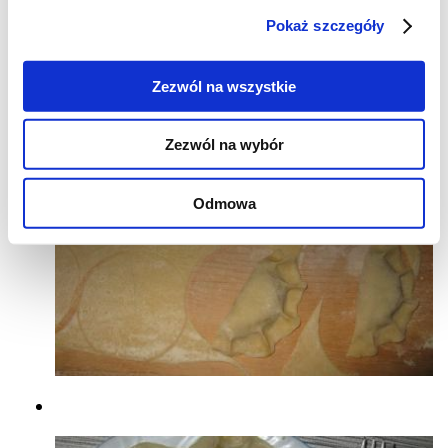
farszu i sklejać brzegi, formując
Pokaż szczegóły
pierogi.Gotować w osolonej wodzie.
Zezwól na wszystkie
Zezwól na wybór
Odmowa