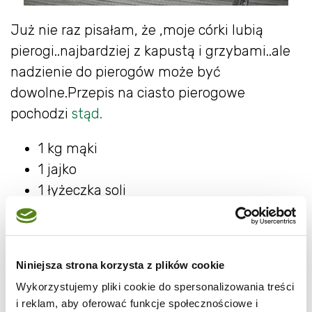
Już nie raz pisałam, że ,moje córki lubią
pierogi..najbardziej z kapustą i grzybami..ale
nadzienie do pierogów może być
dowolne.Przepis na ciasto pierogowe
pochodzi
stąd.
1 kg mąki
1 jajko
1 łyżeczka soli
1 łyżka miękkiego masła
3 łyżki oleju
2,5 szkl. gorącej wody
Niniejsza strona korzysta z plików cookie
dowolne nadzienie
Wykorzystujemy pliki cookie do spersonalizowania treści
i reklam, aby oferować funkcje społecznościowe i
Na stolnicę wsypać mąkę wymieszaną z solą.