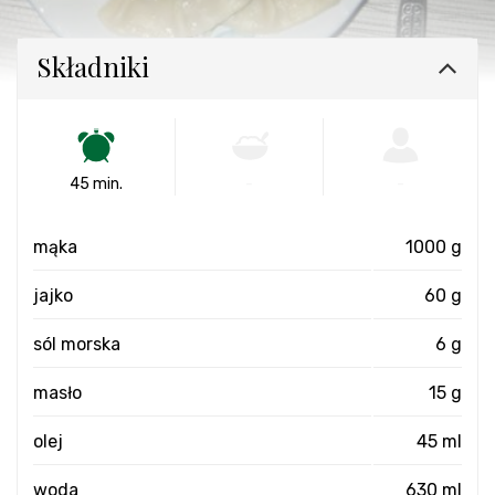
Składniki
45 min.
-
-
mąka
1000 g
jajko
60 g
sól morska
6 g
masło
15 g
olej
45 ml
woda
630 ml