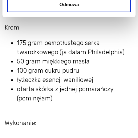
1 łyżeczka przyprawy do piernika
Odmowa
kilka orzechów do przybrania ciasta
Krem:
175 gram pełnotłustego serka
twarożkowego (ja dałam Philadelphia)
50 gram miękkiego masła
100 gram cukru pudru
łyżeczka esencji waniliowej
otarta skórka z jednej pomarańczy
(pominęłam)
Wykonanie: