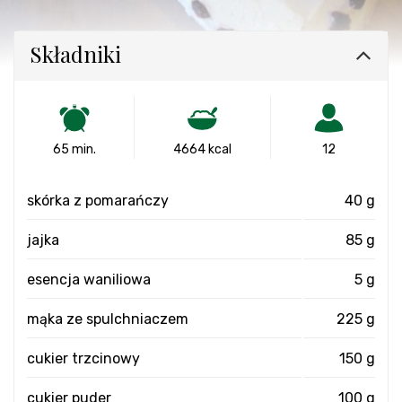
Składniki
65 min.
4664 kcal
12
skórka z pomarańczy
40 g
jajka
85 g
esencja waniliowa
5 g
mąka ze spulchniaczem
225 g
cukier trzcinowy
150 g
cukier puder
100 g