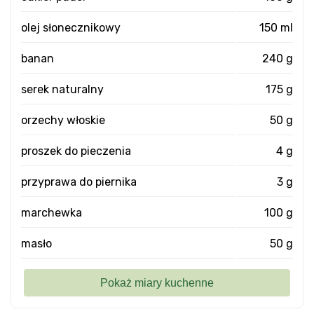
olej słonecznikowy
150 ml
banan
240 g
serek naturalny
175 g
orzechy włoskie
50 g
proszek do pieczenia
4 g
przyprawa do piernika
3 g
marchewka
100 g
masło
50 g