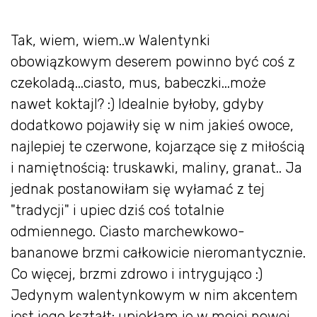
Tak, wiem, wiem..w Walentynki
obowiązkowym deserem powinno być coś z
czekoladą...ciasto, mus, babeczki...może
nawet koktajl? :) Idealnie byłoby, gdyby
dodatkowo pojawiły się w nim jakieś owoce,
najlepiej te czerwone, kojarzące się z miłością
i namiętnością: truskawki, maliny, granat.. Ja
jednak postanowiłam się wyłamać z tej
"tradycji" i upiec dziś coś totalnie
odmiennego. Ciasto marchewkowo-
bananowe brzmi całkowicie nieromantycznie.
Co więcej, brzmi zdrowo i intrygująco :)
Jedynym walentynkowym w nim akcentem
jest jego kształt: upiekłam je w mojej nowej