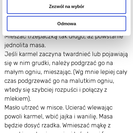
dodałam szczyptę soli gruboziarnistej).
Zezwól na wybór
Zdjąć z ognia i ostrożnie (może pryskać!)
wmieszać do karmelu (po trochu!) mleko i
Odmowa
śmietanę.
Mieszać trzepaczką tak długo, aż powstanie
jednolita masa.
Jeśli karmel zaczyna twardnieć lub pojawiają
się w nim grudki, należy podgrzać go na
małym ogniu, mieszając. (Wg mnie lepiej cały
czas podgrzewać go na malutkim ogniu,
wtedy się szybciej rozpuści i połączy z
mlekiem).
Masło utrzeć w misce. Ucierać wlewając
powoli karmel, wbić jajka i wanilię. Masa
będzie dosyć rzadka. Wmieszać mąkę z