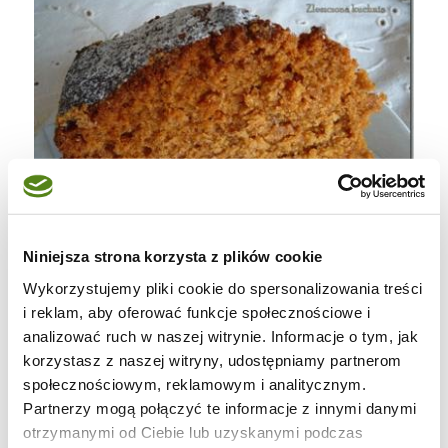
Niniejsza strona korzysta z plików cookie
Wykorzystujemy pliki cookie do spersonalizowania treści
i reklam, aby oferować funkcje społecznościowe i
Składniki:
analizować ruch w naszej witrynie. Informacje o tym, jak
korzystasz z naszej witryny, udostępniamy partnerom
200 g cukru
społecznościowym, reklamowym i analitycznym.
125 ml śmietany (u mnie 30% UHT)
Partnerzy mogą połączyć te informacje z innymi danymi
125 ml mleka
otrzymanymi od Ciebie lub uzyskanymi podczas