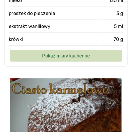
mleko
125 ml
proszek do pieczenia
3 g
ekstrakt waniliowy
5 ml
krówki
70 g