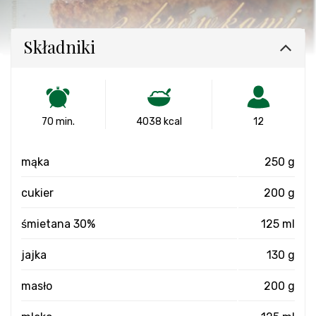
Składniki
70 min.
4038 kcal
12
mąka
250 g
cukier
200 g
śmietana 30%
125 ml
jajka
130 g
masło
200 g