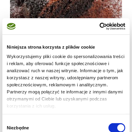
Niniejsza strona korzysta z plików cookie
Wykorzystujemy pliki cookie do spersonalizowania treści
i reklam, aby oferować funkcje społecznościowe i
analizować ruch w naszej witrynie. Informacje o tym, jak
korzystasz z naszej witryny, udostępniamy partnerom
społecznościowym, reklamowym i analitycznym.
Partnerzy mogą połączyć te informacje z innymi danymi
otrzymanymi od Ciebie lub uzyskanymi podczas
SKŁADNIKI:
korzystania z ich usług.
( patelnia ok. 22-24 cm )
Wybór
Niezbędne
zgody