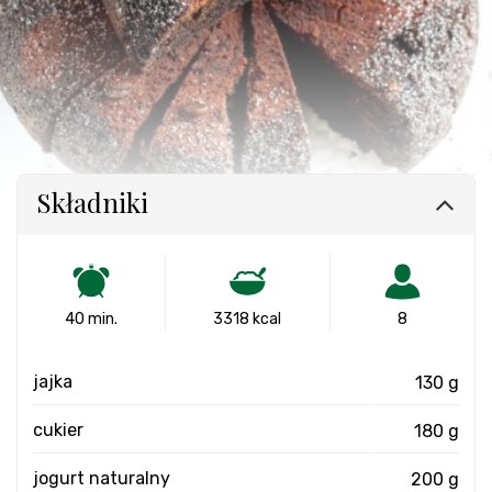
Składniki
40 min.
3318 kcal
8
jajka
130 g
cukier
180 g
jogurt naturalny
200 g