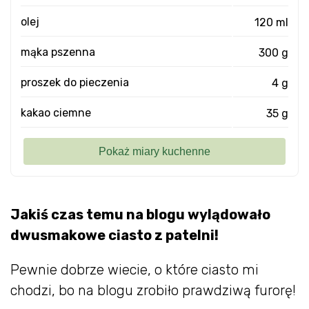
olej
120 ml
mąka pszenna
300 g
proszek do pieczenia
4 g
kakao ciemne
35 g
Jakiś czas temu na blogu wylądowało
dwusmakowe ciasto z patelni!
Pewnie dobrze wiecie, o które ciasto mi
chodzi, bo na blogu zrobiło prawdziwą furorę!