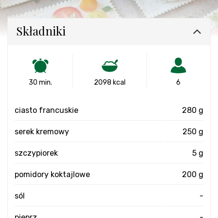
Składniki
30 min.
2098 kcal
6
ciasto francuskie
280 g
serek kremowy
250 g
szczypiorek
5 g
pomidory koktajlowe
200 g
sól
-
pieprz
-