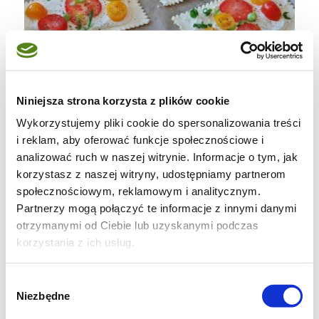
Niniejsza strona korzysta z plików cookie
Wykorzystujemy pliki cookie do spersonalizowania treści
Danie: Przekąska
i reklam, aby oferować funkcje społecznościowe i
Kuchnia: Francuska
analizować ruch w naszej witrynie. Informacje o tym, jak
korzystasz z naszej witryny, udostępniamy partnerom
Trudność: Łatwe
społecznościowym, reklamowym i analitycznym.
Ilość: 8 sztuk
Partnerzy mogą połączyć te informacje z innymi danymi
Przygotowanie: 10 min.
otrzymanymi od Ciebie lub uzyskanymi podczas
Pieczenie: 20 min.
korzystania z ich usług.
Kalorie: 180 kcal
Wybór
Niezbędne
Szybkie imprezowe przekąski z gotowego
zgody