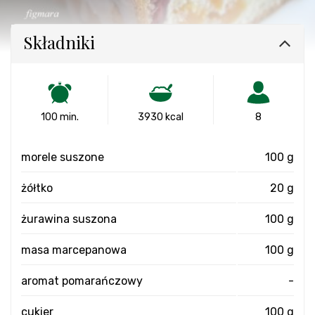
Składniki
100 min.
3930 kcal
8
morele suszone
100 g
żółtko
20 g
żurawina suszona
100 g
masa marcepanowa
100 g
aromat pomarańczowy
-
cukier
100 g