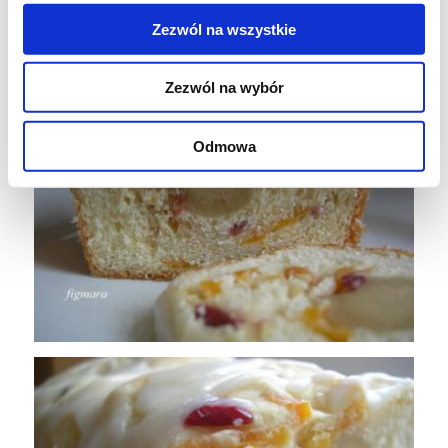
Wykorzystałam połowę z zarobionego ciasta.
Zezwól na wszystkie
Zezwól na wybór
Odmowa