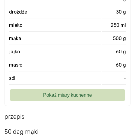
drożdże
30 g
mleko
250 ml
mąka
500 g
jajko
60 g
masło
60 g
sól
-
przepis:
50 dag mąki