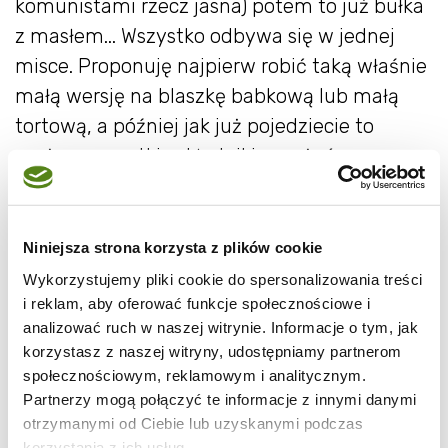
komunistami rzecz jasna) potem to już bułka
z masłem... Wszystko odbywa się w jednej
misce. Proponuję najpierw robić taką właśnie
małą wersję na blaszkę babkową lub małą
tortową, a później jak już pojedziecie to
można wszystkie składniki mnożyć przez
dowolną ich wielokrotność i jechać na wielkie
blacharstwo. Pozdro...
Niniejsza strona korzysta z plików cookie
Składn
Wykorzystujemy pliki cookie do spersonalizowania treści
i reklam, aby oferować funkcje społecznościowe i
analizować ruch w naszej witrynie. Informacje o tym, jak
korzystasz z naszej witryny, udostępniamy partnerom
społecznościowym, reklamowym i analitycznym.
Partnerzy mogą połączyć te informacje z innymi danymi
otrzymanymi od Ciebie lub uzyskanymi podczas
korzystania z ich usług.