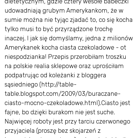
dietetycznym, gdzie cztery wesołe babeczki
udowadniają grubym Amerykankom, że w
sumie można nie tyjąc zjadać to, co się kocha
tylko musi to być przyrządzone trochę
inaczej. I jak się domyślamy, jedna z milionów
Amerykanek kocha ciasta czekoladowe - ot
niespodzianka! Przepis przerobiłam troszku
na polskie realia sklepowe oraz uprościłam
podpatrując od koleżanki z bloggera
sąsiedniego (http://table-
table.blogspot.com/2009/03/buraczane-
ciasto-mocno-czekoladowe.html).Ciasto jest
fajne, bo dzięki burakom nie jest suche.
Najwięcej roboty jest przy tarciu czerwonego
przyjaciela (proszę bez skojarzeń z