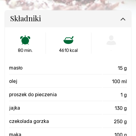
Składniki
80 min.
4610 kcal
-
masło
15 g
olej
100 ml
proszek do pieczenia
1 g
jajka
130 g
czekolada gorzka
250 g
mąka
100 g