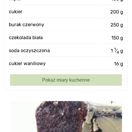
cukier
200 g
burak czerwony
250 g
czekolada biała
150 g
1
soda oczyszczona
1
⁄
g
4
cukier waniliowy
16 g