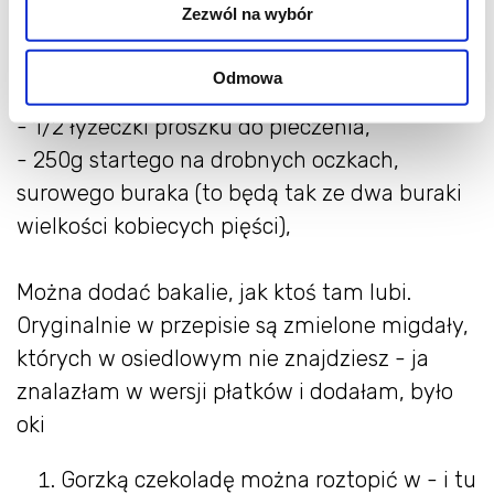
Zezwól na wybór
- 100g mąki (też z pół szklanki) może być
pszenna, może być pełnoziarnista,
Odmowa
- 1/4 łyżeczki sody oczyszczonej,
- 1/2 łyżeczki proszku do pieczenia,
- 250g startego na drobnych oczkach,
surowego buraka (to będą tak ze dwa buraki
wielkości kobiecych pięści),
Można dodać bakalie, jak ktoś tam lubi.
Oryginalnie w przepisie są zmielone migdały,
których w osiedlowym nie znajdziesz - ja
znalazłam w wersji płatków i dodałam, było
oki
Gorzką czekoladę można roztopić w - i tu