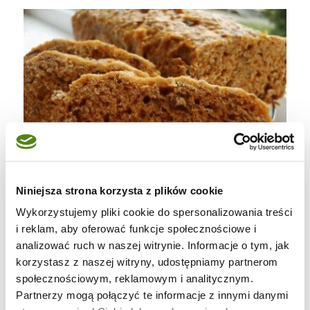
Niniejsza strona korzysta z plików cookie
Wykorzystujemy pliki cookie do spersonalizowania treści
i reklam, aby oferować funkcje społecznościowe i
analizować ruch w naszej witrynie. Informacje o tym, jak
korzystasz z naszej witryny, udostępniamy partnerom
Składniki na bochenek 900g :
społecznościowym, reklamowym i analitycznym.
Partnerzy mogą połączyć te informacje z innymi danymi
*50g masła bez soli, pokrojonego w kostkę +