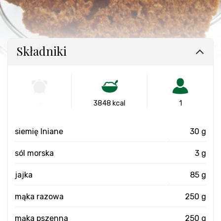
Składniki
-
3848 kcal
1
siemię lniane
30 g
sól morska
3 g
jajka
85 g
mąka razowa
250 g
mąka pszenna
250 g