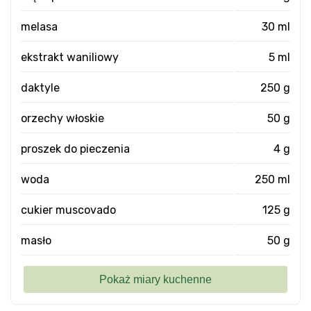
melasa
30 ml
ekstrakt waniliowy
5 ml
daktyle
250 g
orzechy włoskie
50 g
proszek do pieczenia
4 g
woda
250 ml
cukier muscovado
125 g
masło
50 g