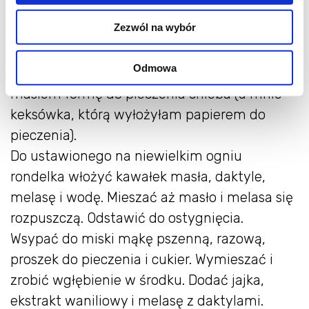
*30g ziaren siemienia lnianego
Zezwól na wybór
Przygotowanie:
Odmowa
Rozgrzać piekarnik do 170 st.C. Nasmarować
masłem formę do pieczenia chleba (u mnie
keksówka, którą wyłożyłam papierem do
pieczenia).
Do ustawionego na niewielkim ogniu
rondelka włożyć kawałek masła, daktyle,
melasę i wodę. Mieszać aż masło i melasa się
rozpuszczą. Odstawić do ostygnięcia.
Wsypać do miski mąkę pszenną, razową,
proszek do pieczenia i cukier. Wymieszać i
zrobić wgłębienie w środku. Dodać jajka,
ekstrakt waniliowy i melasę z daktylami.