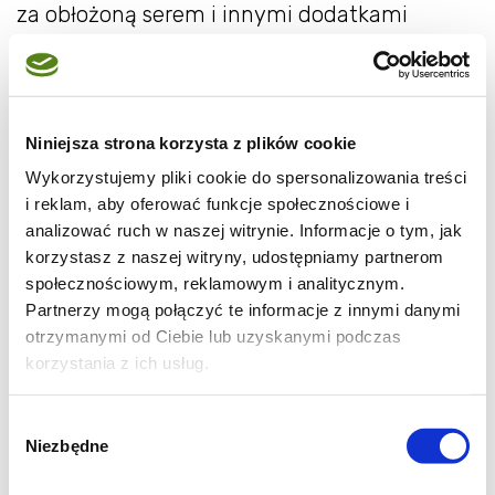
za obłożoną serem i innymi dodatkami
kromkę chleba, podpieczoną w piekarniku.
Podobną sytuację mamy z grzanką. Znam
osoby dla których grzanka to chrupiąca
Niniejsza strona korzysta z plików cookie
kromka pieczywa, czasem polana oliwą lub
posypana przyprawami. Wiem też, że dla
Wykorzystujemy pliki cookie do spersonalizowania treści
i reklam, aby oferować funkcje społecznościowe i
innych to właśnie grzanka jest bardziej
analizować ruch w naszej witrynie. Informacje o tym, jak
"treściwa", pełna smakowitych dodatków
korzystasz z naszej witryny, udostępniamy partnerom
podpiekana w piekarniku.
społecznościowym, reklamowym i analitycznym.
Partnerzy mogą połączyć te informacje z innymi danymi
"Jak zwał, tak zwał" - jeśli nasze
otrzymanymi od Ciebie lub uzyskanymi podczas
korzystania z ich usług.
tosty/grzanki wypiekane są ze świeżego,
domowego chleba tostowego to nazwa
Wybór
przestaje mieć znaczenie. Takie tosty są o
Niezbędne
zgody
wiele pyszniejsze od grzanek zrobionych na