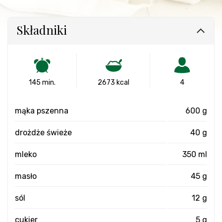
Składniki
145 min.
2673 kcal
4
mąka pszenna
600 g
drożdże świeże
40 g
mleko
350 ml
masło
45 g
sól
12 g
cukier
5 g