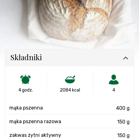
Składniki
4 godz.
2084 kcal
4
mąka pszenna
400 g
mąka pszenna razowa
150 g
zakwas żytni aktywny
150 g