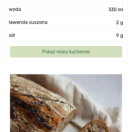
woda
330 ml
lawenda suszona
2 g
sól
9 g